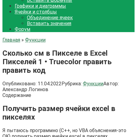
Вставить формулы
Графики и диаграммы
Ячейки и столбцы
Объединение ячеек
Вставить значения
Форум
Главная
»
Функции
Сколько см в Пикселе в Excel
Пикселей 1 • Truecolor править
править код
Опубликовано:
11.04.2022
Рубрика:
Функции
Автор:
Александр Логинов
Содержание
Получить размер ячейки excel в
пикселях
Я пытаюсь программно (C++, но VBA объяснения-это
OK) получить размер ячейки excel в пикселях.