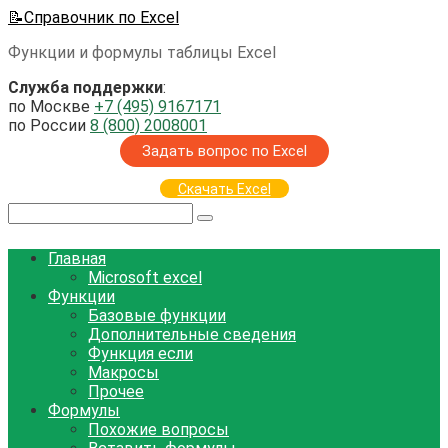
Перейти
📝Справочник по Excel
к
Функции и формулы таблицы Excel
контенту
Служба поддержки
:
по Москве
+7 (495) 9167171
по России
8 (800) 2008001
Задать вопрос по Excel
Скачать Excel
Поиск:
Главная
Microsoft excel
Функции
Базовые функции
Дополнительные сведения
Функция если
Макросы
Прочее
Формулы
Похожие вопросы