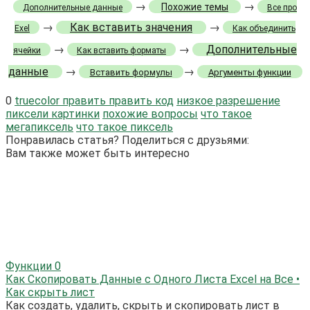
→
→
Похожие темы
Дополнительные данные
Все про
→
Как вставить значения
→
Exel
Как объединить
→
→
Дополнительные
ячейки
Как вставить форматы
данные
→
→
Вставить формулы
Аргументы функции
0
truecolor править править код
низкое разрешение
пиксели картинки
похожие вопросы
что такое
мегапиксель
что такое пиксель
Понравилась статья? Поделиться с друзьями:
Вам также может быть интересно
Функции
0
Как Скопировать Данные с Одного Листа Excel на Все •
Как скрыть лист
Как создать, удалить, скрыть и скопировать лист в