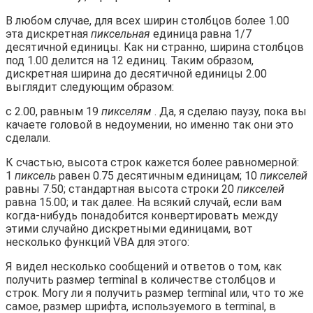
В любом случае, для всех ширин столбцов более 1.00
эта дискретная
пиксельная
единица равна 1/7
десятичной единицы. Как ни странно, ширина столбцов
под 1.00 делится на 12 единиц. Таким образом,
дискретная ширина до десятичной единицы 2.00
выглядит следующим образом:
с 2.00, равным 19
пикселям
. Да, я сделаю паузу, пока вы
качаете головой в недоумении, но именно так они это
сделали.
К счастью, высота строк кажется более равномерной:
1
пиксель
равен 0.75 десятичным единицам; 10
пикселей
равны 7.50; стандартная высота строки 20
пикселей
равна 15.00; и так далее. На всякий случай, если вам
когда-нибудь понадобится конвертировать между
этими случайно дискретными единицами, вот
несколько функций VBA для этого:
Я видел несколько сообщений и ответов о том, как
получить размер terminal в количестве столбцов и
строк. Могу ли я получить размер terminal или, что то же
самое, размер шрифта, используемого в terminal, в