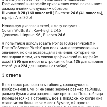
Графический интерфейс приложения excel показывает
размер ячейки следующим образом:
Ширина:
8.28 (160 пикселей
) Высота:
24.6 (41 пиксель)
,
шрифт Arial 20 pt.
Используя диапазон excel, я могу получить:
ColumnWidth: 8.3 , RowHeight: 24.6
Диапазон Ширина:
96
, Высота
24.6
Я попытался использовать PointsToScreenPixelsX и
PointsToScreenPixelsY для всех вышеперечисленных
значений, но они возвращали значения, которые не
совпадали с тем, что сказал графический интерфейс
excel (
396
для высоты строки/ячейки,
136
для ширины
столбца и
224
для ширины столбца).
3 ответа
Я пытаюсь распечатать таблицу, хранящуюся в
изображении BMP. Я не знаю заранее размер таблицы,
размер бумаги или разрешение принтера. Пока таблица
помещается на 1 страницу, все в порядке, но когда она
становится больше, чем лист бумаги, c# просто