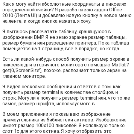
Как я могу найти абсолютные координаты в пикселях
определенной ячейки? Я разрабатываю аддон Office
2010 (Лента UI) и добавляю новую кнопку в новое меню
на ленте, и когда кнопка нажата, я хочу.
Я пытаюсь распечатать таблицу, хранящуюся в
изображении BMP. Я не знаю заранее размер таблицы,
размер бумаги или разрешение принтера. Пока таблица
помещается на 1 страницу, все в порядке, но когда.
Есть ли какой-нибудь способ получить размер экрана в
пикселях для вторичного монитора с помощью Matlab?
get(0,’ScreenSize’), похоже, распознает только экран на
главном мониторе.
Я видел несколько сообщений и ответов о том, как
получить размер terminal в количестве столбцов и
строк. Могу ли я получить размер terminal или, что то же
самое, размер шрифта, используемого в.
В моем приложении я показываю изображение
прямоугольника из библиотеки активов. Изображение
имеет размер 100х100 пикселей. Я использую только
слот 1x для этого актива. Я хочу отобразить это.