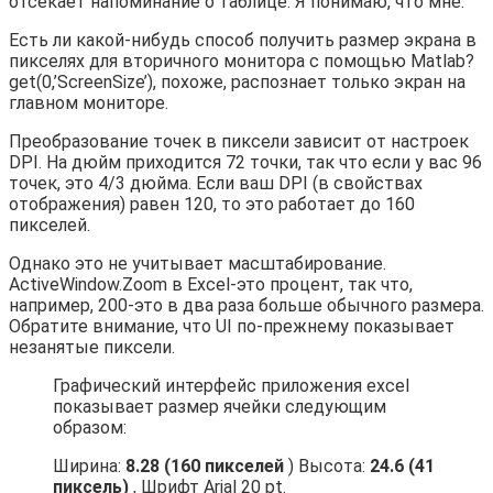
отсекает напоминание о таблице. Я понимаю, что мне.
Есть ли какой-нибудь способ получить размер экрана в
пикселях для вторичного монитора с помощью Matlab?
get(0,’ScreenSize’), похоже, распознает только экран на
главном мониторе.
Преобразование точек в пиксели зависит от настроек
DPI. На дюйм приходится 72 точки, так что если у вас 96
точек, это 4/3 дюйма. Если ваш DPI (в свойствах
отображения) равен 120, то это работает до 160
пикселей.
Однако это не учитывает масштабирование.
ActiveWindow.Zoom в Excel-это процент, так что,
например, 200-это в два раза больше обычного размера.
Обратите внимание, что UI по-прежнему показывает
незанятые пиксели.
Графический интерфейс приложения excel
показывает размер ячейки следующим
образом:
Ширина:
8.28 (160 пикселей
) Высота:
24.6 (41
пиксель)
, Шрифт Arial 20 pt.