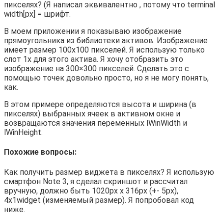
пикселях? (Я написал эквивалентно , потому что terminal
width[px] = шрифт.
В моем приложении я показываю изображение
прямоугольника из библиотеки активов. Изображение
имеет размер 100х100 пикселей. Я использую только
слот 1x для этого актива. Я хочу отобразить это
изображение на 300×300 пикселей. Сделать это с
помощью точек довольно просто, но я не могу понять,
как.
В этом примере определяются высота и ширина (в
пикселях) выбранных ячеек в активном окне и
возвращаются значения переменных lWinWidth и
lWinHeight.
Похожие вопросы:
Как получить размер виджета в пикселях? Я использую
смартфон Note 3, я сделал скриншот и рассчитал
вручную, должно быть 1020px x 316px (+- 5px),
4x1widget (изменяемый размер). Я попробовал код
ниже.