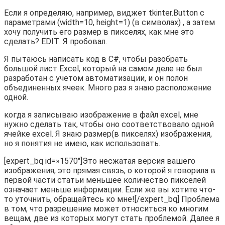
Если я определяю, например, виджет tkinter.Button с
параметрами (width=10, height=1) (в символах) , а затем
хочу получить его размер в пикселях, как мне это
сделать? EDIT: Я пробовал.
Я пытаюсь написать код в C#, чтобы разобрать
большой лист Excel, который на самом деле не был
разработан с учетом автоматизации, и он полон
объединенных ячеек. Много раз я знаю расположение
одной.
когда я записываю изображение в файл excel, мне
нужно сделать так, чтобы оно соответствовало одной
ячейке excel. Я знаю размер(в пикселях) изображения,
но я понятия не имею, как использовать.
[expert_bq id=»1570″]Это несжатая версия вашего
изображения, это прямая связь, о которой я говорила в
первой части статьи меньшее количество пикселей
означает меньше информации. Если же вы хотите что-
то уточнить, обращайтесь ко мне![/expert_bq] Проблема
в том, что разрешение может относиться ко многим
вещам, две из которых могут стать проблемой. Далее я