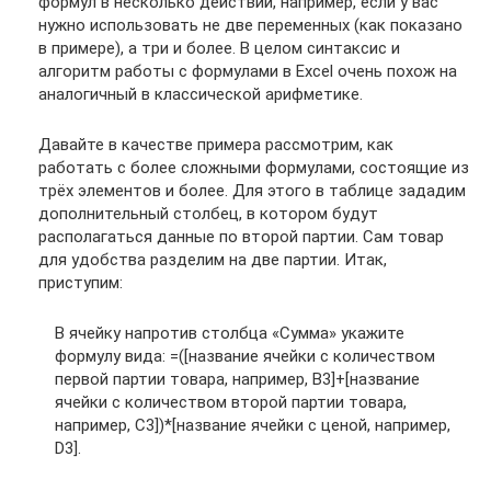
формул в несколько действий, например, если у вас
нужно использовать не две переменных (как показано
в примере), а три и более. В целом синтаксис и
алгоритм работы с формулами в Excel очень похож на
аналогичный в классической арифметике.
Давайте в качестве примера рассмотрим, как
работать с более сложными формулами, состоящие из
трёх элементов и более. Для этого в таблице зададим
дополнительный столбец, в котором будут
располагаться данные по второй партии. Сам товар
для удобства разделим на две партии. Итак,
приступим:
В ячейку напротив столбца «Сумма» укажите
формулу вида: =([название ячейки с количеством
первой партии товара, например, B3]+[название
ячейки с количеством второй партии товара,
например, C3])*[название ячейки с ценой, например,
D3].