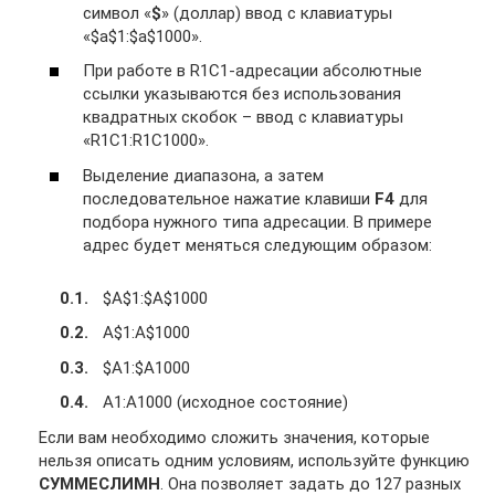
символ «
$
» (доллар) ввод с клавиатуры
«$a$1:$a$1000».
При работе в R1C1-адресации абсолютные
ссылки указываются без использования
квадратных скобок – ввод с клавиатуры
«R1C1:R1C1000».
Выделение диапазона, а затем
последовательное нажатие клавиши
F4
для
подбора нужного типа адресации. В примере
адрес будет меняться следующим образом:
$A$1:$A$1000
A$1:A$1000
$A1:$A1000
A1:A1000 (исходное состояние)
Если вам необходимо сложить значения, которые
нельзя описать одним условиям, используйте функцию
СУММЕСЛИМН
. Она позволяет задать до 127 разных