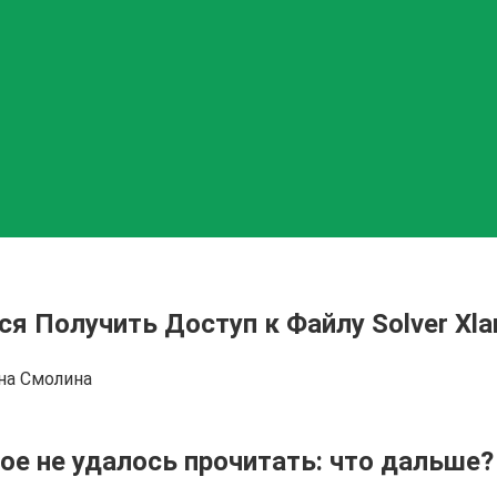
ся Получить Доступ к Файлу Solver X
на Смолина
ое не удалось прочитать: что дальше?