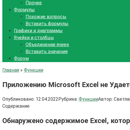
Прочее
Формулы
Похожие вопросы
Вставить формулы
Графики и диаграммы
Ячейки и столбцы
Объединение ячеек
Вставить значения
Форум
Главная
»
Функции
Приложению Microsoft Excel не Удает
Опубликовано:
12.04.2022
Рубрика:
Функции
Автор:
Светла
Содержание
Обнаружено содержимое Excel, котор