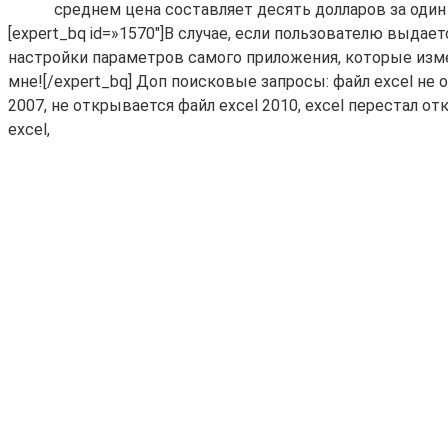
среднем цена составляет десять долларов за оди
[expert_bq id=»1570″]В случае, если пользователю выд
настройки параметров самого приложения, которые изме
мне![/expert_bq] Доп поисковые запросы: файл excel не
2007, не открывается файл excel 2010, excel перестал о
excel,