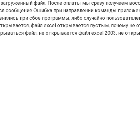
н загруженный файл. После оплаты мы сразу получаем во
ается сообщение Ошибка при направлении команды прилож
нились при сбое программы, либо случайно пользователем
 открывается, файл excel открывается пустым, почему не 
ткрываться файл, не открывается файл excel 2003, не откр