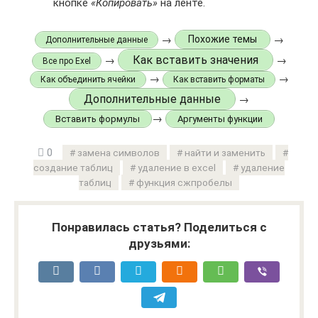
кнопке
«Копировать»
на ленте.
→
→
Похожие темы
Дополнительные данные
Как вставить значения
→
→
Все про Exel
→
→
Как объединить ячейки
Как вставить форматы
Дополнительные данные
→
→
Вставить формулы
Аргументы функции
0
замена символов
найти и заменить
создание таблиц
удаление в excel
удаление
таблиц
функция сжпробелы
Понравилась статья? Поделиться с
друзьями: