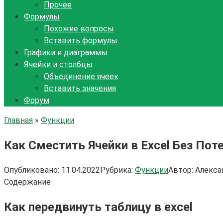
Прочее
Формулы
Похожие вопросы
Вставить формулы
Графики и диаграммы
Ячейки и столбцы
Объединение ячеек
Вставить значения
Форум
Главная
»
Функции
Как Сместить Ячейки в Excel Без Пот
Опубликовано:
11.04.2022
Рубрика:
Функции
Автор:
Алекса
Содержание
Как передвинуть таблицу в excel