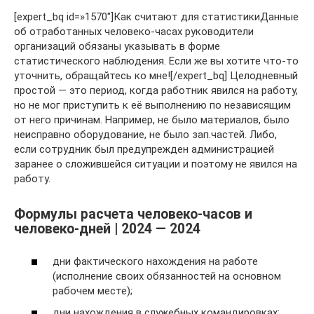
[expert_bq id=»1570″]Как считают для статистикиДанные
об отработанных человеко-часах руководители
организаций обязаны указывать в форме
статистического наблюдения. Если же вы хотите что-то
уточнить, обращайтесь ко мне![/expert_bq] Целодневный
простой — это период, когда работник явился на работу,
но не мог приступить к её выполнению по независящим
от него причинам. Например, не было материалов, было
неисправно оборудование, не было зап.частей. Либо,
если сотрудник был предупрежден администрацией
заранее о сложившейся ситуации и поэтому не явился на
работу.
Формулы расчета человеко-часов и
человеко-дней | 2024 — 2024
дни фактического нахождения на работе
(исполнение своих обязанностей на основном
рабочем месте);
дни нахождения в служебных командировках;