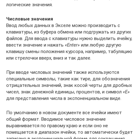
логические значения.
Числовые значения
Ввод любых данных в Экселе можно производить с
клавиатуры, из буфера обмена или подгружать из других
файлов. Для ввода с клавиатуры нужно выделить ячейку,
ввести значение и нажать
«Enter»
или любую другую
клавишу смены положения курсора, например, табуляцию
или стрелочки вверх, вниз и так далее.
При вводе числовых значений также используются
специальные символы, такие как тире, для обозначения
отрицательных значений, знак косой черты для дробных
чисел, знак денежной единицы, процентов, и символ
«Е»
для представления числа в экспоненциальном виде.
По умолчанию в новом документе все ячейки имеют
общий формат. Вводимое числовое значение
выравнивается по правому краю и если оно не
помещается в диапазон ячейки, то автоматически будет
записано в экспоненциальной форме для сокращения