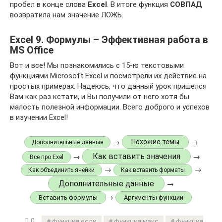
пробел в конце слова
Excel
. В итоге функция
СОВПАД
возвратила нам значение ЛОЖЬ.
Excel 9. Формулы – Эффективная работа в
MS Office
Вот и все! Мы познакомились с 15-ю текстовыми
функциями Microsoft Excel и посмотрели их действие на
простых примерах. Надеюсь, что данный урок пришелся
Вам как раз кстати, и Вы получили от него хотя бы
малость полезной информации. Всего доброго и успехов
в изучении Excel!
→
→
Похожие темы
Дополнительные данные
Как вставить значения
→
→
Все про Exel
→
→
Как объединить ячейки
Как вставить форматы
Дополнительные данные
→
→
Вставить формулы
Аргументы функции
0
функция если
функция макс
функция