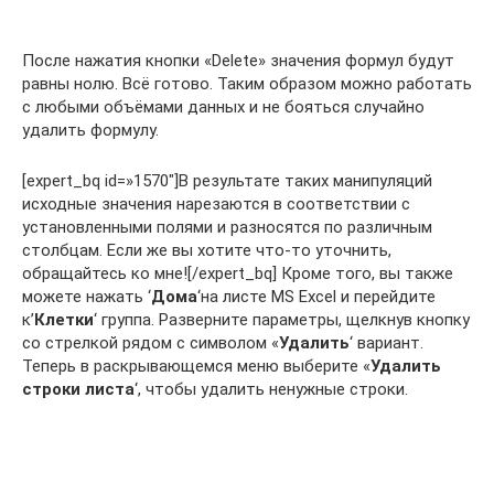
После нажатия кнопки «Delete» значения формул будут
равны нолю. Всё готово. Таким образом можно работать
с любыми объёмами данных и не бояться случайно
удалить формулу.
[expert_bq id=»1570″]В результате таких манипуляций
исходные значения нарезаются в соответствии с
установленными полями и разносятся по различным
столбцам. Если же вы хотите что-то уточнить,
обращайтесь ко мне![/expert_bq] Кроме того, вы также
можете нажать ‘
Дома
‘на листе MS Excel и перейдите
к’
Клетки
‘ группа. Разверните параметры, щелкнув кнопку
со стрелкой рядом с символом «
Удалить
‘ вариант.
Теперь в раскрывающемся меню выберите «
Удалить
строки листа
‘, чтобы удалить ненужные строки.