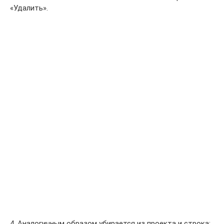
«Удалить».
4. Аналогичным образом убирается из проекта и строка: