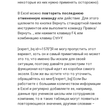
некоторые из них нужно применять осторожно).
В Excel можно
повторить последнюю
отмененную команду
или действие. Для этого
щелкните по кнопке Вернуть стандартной панели
инструментов или выполните команду Правка/
Вернуть…, или нажмите клавишу F4, или
комбинацию клавиш Ctrl+Y.
[expert_bq id=»1570″]Я не могу пропустить этот
вариант, хоть он и самый примитивный но может
это то, что именно Вы искали для своей
ситуации, поэтому давайте рассмотрим тот
функционал который идет из коробки самого
экселя. Если же вы хотите что-то уточнить,
обращайтесь ко мне![/expert_bq] Если Вы
работаете с большими количеством информации
в Excel и регулярно добавляете ее, например,
данные про учеников школы или сотрудников
компании, то в таких таблицах могут появиться
повторяющиеся значения, другими словами –