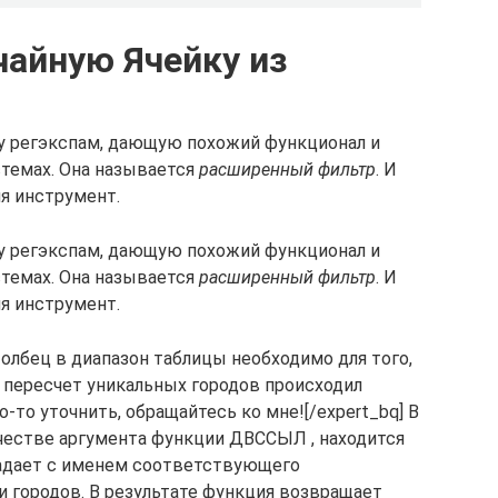
чайную Ячейку из
ву регэкспам, дающую похожий функционал и
темах. Она называется
расширенный фильтр
. И
ия инструмент.
ву регэкспам, дающую похожий функционал и
темах. Она называется
расширенный фильтр
. И
ия инструмент.
толбец в диапазон таблицы необходимо для того,
 пересчет уникальных городов происходил
-то уточнить, обращайтесь ко мне![/expert_bq] В
ачестве аргумента функции ДВССЫЛ , находится
адает с именем соответствующего
и городов. В результате функция возвращает