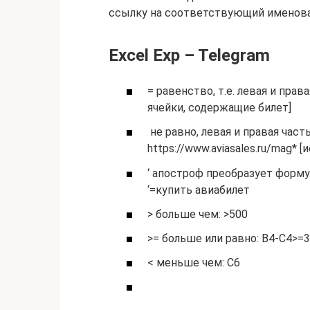
ссылку на соответствующий именова
Excel Exp – Telegram
= равенство, т.е. левая и прав
ячейки, содержащие билет]
не равно, левая и правая част
https://www.aviasales.ru/mag* 
‘ апостроф преобразует форму
‘=купить авиабилет
> больше чем: >500
>= больше или равно: B4-C4>=3
< меньше чем: C6