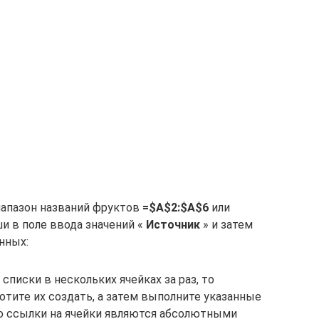
иапазон названий фруктов
=$A$2:$A$6
или
и в поле ввода значений «
Источник
» и затем
нных:
писки в нескольких ячейках за раз, то
отите их создать, а затем выполните указанные
о ссылки на ячейки являются абсолютными