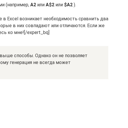
ми (например,
A2
или
A$2
или
$A2
).
те в Excel возникает необходимость сравнить два
торые в них совпадают или отличаются. Если же
сь ко мне![/expert_bq]
 выше способы. Однако он не позволяет
тому генерация не всегда может