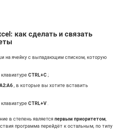
el: как сделать и связать
веты
и на ячейку с выпадающим списком, которую
 клавиатуре
CTRL+C
;
А2:А6
, в которые вы хотите вставить
 клавиатуре
CTRL+V
.
ние в степень является
первым приоритетом
,
йствия программа перейдёт к остальным, по типу