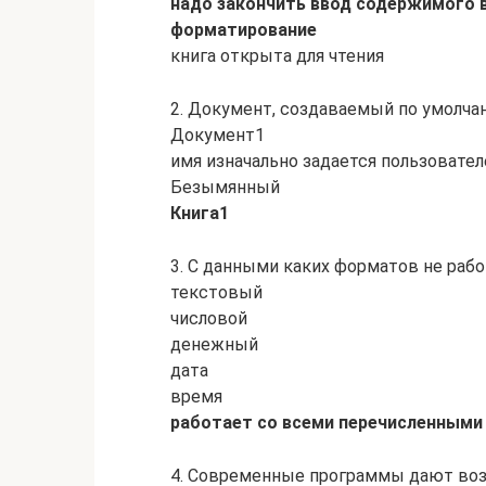
надо закончить ввод содержимого в
форматирование
книга открыта для чтения
2. Документ, создаваемый по умолча
Документ1
имя изначально задается пользовате
Безымянный
Книга1
3. С данными каких форматов не рабо
текстовый
числовой
денежный
дата
время
работает со всеми перечисленным
4. Современные программы дают воз