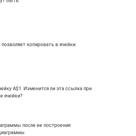
ут быть:
 позволяет копировать в ячейки:
чейку A$1. Изменится ли эта ссылка при
е ячейки?
аграммы после ее построения:
 диаграммы