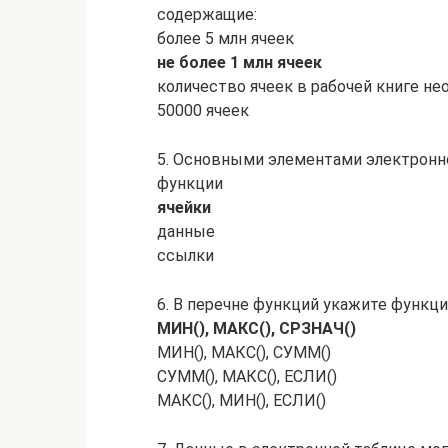
содержащие:
более 5 млн ячеек
не более 1 млн ячеек
количество ячеек в рабочей книге не
50000 ячеек
5. Основными элементами электронн
функции
ячейки
данные
ссылки
6. В перечне функций укажите функци
МИН(), МАКС(), СРЗНАЧ()
МИН(), МАКС(), СУММ()
СУММ(), МАКС(), ЕСЛИ()
МАКС(), МИН(), ЕСЛИ()