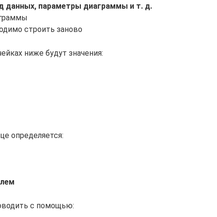
 данных, параметры диаграммы и т. д.
аграммы
ходимо строить заново
чейках ниже будут значения:
ице определяется:
елем
оводить с помощью: