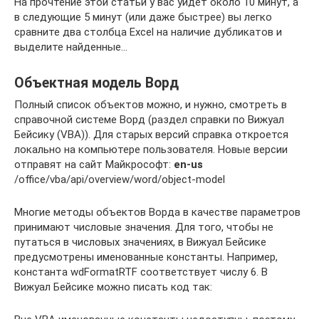
На прочтение этой статьи у вас уйдет около 10 минут, а
в следующие 5 минут (или даже быстрее) вы легко
сравните два столбца Excel на наличие дубликатов и
выделите найденные…
Объектная модель Ворд
Полный список объектов можно, и нужно, смотреть в
справочной системе Ворд (раздел справки по Вижуал
Бейсику (VBA)). Для старых версий справка откроется
локально на компьютере пользователя. Новые версии
отправят на сайт Майкрософт:
en-us
/office/vba/api/overview/word/object-model
Многие методы объектов Ворда в качестве параметров
принимают числовые значения. Для того, чтобы не
путаться в числовых значениях, в Вижуал Бейсике
предусмотрены именованные константы. Например,
константа wdFormatRTF соответствует числу 6. В
Вижуал Бейсике можно писать код так: