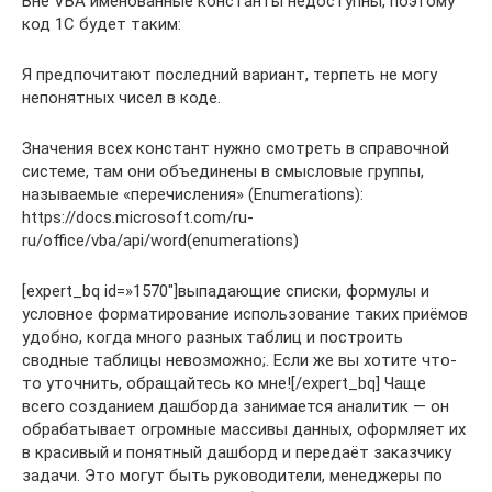
Вне VBA именованные константы недоступны, поэтому
код 1С будет таким:
Я предпочитают последний вариант, терпеть не могу
непонятных чисел в коде.
Значения всех констант нужно смотреть в справочной
системе, там они объединены в смысловые группы,
называемые «перечисления» (Enumerations):
https://docs.microsoft.com/ru-
ru/office/vba/api/word(enumerations)
[expert_bq id=»1570″]выпадающие списки, формулы и
условное форматирование использование таких приёмов
удобно, когда много разных таблиц и построить
сводные таблицы невозможно;. Если же вы хотите что-
то уточнить, обращайтесь ко мне![/expert_bq] Чаще
всего созданием дашборда занимается аналитик — он
обрабатывает огромные массивы данных, оформляет их
в красивый и понятный дашборд и передаёт заказчику
задачи. Это могут быть руководители, менеджеры по