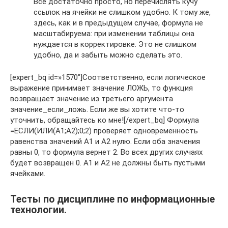
Все достаточно просто, но перечислять кучу
ссылок на ячейки не слишком удобно. К тому же,
здесь, как и в предыдущем случае, формула не
масштабируема: при изменении таблицы она
нуждается в корректировке. Это не слишком
удобно, да и забыть можно сделать это.
[expert_bq id=»1570″]Соответственно, если логическое
выражение принимает значение ЛОЖЬ, то функция
возвращает значение из третьего аргумента
значение_если_ложь. Если же вы хотите что-то
уточнить, обращайтесь ко мне![/expert_bq] Формула
=ЕСЛИ(ИЛИ(A1;A2);0;2) проверяет одновременность
равенства значений А1 и А2 нулю. Если оба значения
равны 0, то формула вернет 2. Во всех других случаях
будет возвращен 0. А1 и А2 не должны быть пустыми
ячейками.
Тесты по дисциплине по информационные
технологии.