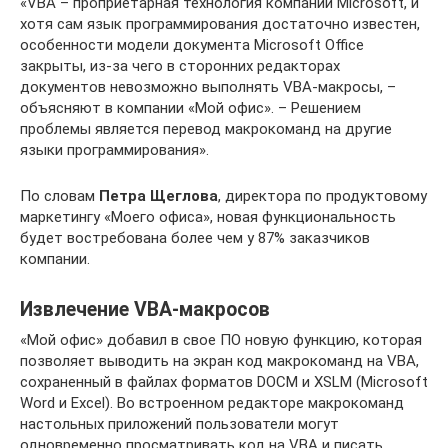
«VBA – проприетарная технология компании Microsoft, и
хотя сам язык программирования достаточно известен,
особенности модели документа Microsoft Office
закрыты, из-за чего в сторонних редакторах
документов невозможно выполнять VBA-макросы, –
объясняют в компании «Мой офис». – Решением
проблемы является перевод макрокоманд на другие
языки программирования».
По словам
Петра Щеглова
, директора по продуктовому
маркетингу «Моего офиса», новая функциональность
будет востребована более чем у 87% заказчиков
компании.
Извлечение VBA-макросов
«Мой офис» добавил в свое ПО новую функцию, которая
позволяет выводить на экран код макрокоманд на VBA,
сохраненный в файлах форматов DOCM и XSLM (Microsoft
Word и Excel). Во встроенном редакторе макрокоманд
настольных приложений пользователи могут
одновременно просматривать код на VBA и писать