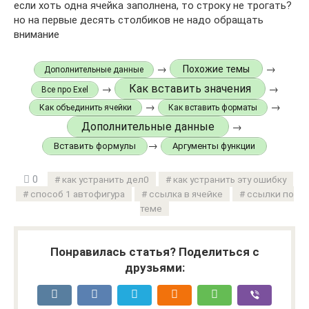
если хоть одна ячейка заполнена, то строку не трогать?
но на первые десять столбиков не надо обращать
внимание
→
→
Похожие темы
Дополнительные данные
Как вставить значения
→
→
Все про Exel
→
→
Как объединить ячейки
Как вставить форматы
Дополнительные данные
→
→
Вставить формулы
Аргументы функции
0
как устранить дел0
как устранить эту ошибку
способ 1 автофигура
ссылка в ячейке
ссылки по
теме
Понравилась статья? Поделиться с
друзьями: