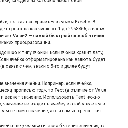
чейки, каждый из которых имеет свои
ки, т.е. как оно хранится в самом Excel-е. В
удет прочтена как число от 1 до 2958466, а время
число.
Value2 — самый быстрый способ чтения
никаких преобразований.
денное к типу ячейки. Если ячейка хранит дату,
 Если ячейка отформатирована как валюта, будет
(в связи с чем, знаки с 5-го и далее будут
 значения ячейки. Например, если ячейка,
есяц прописью год», то Text (в отличие от Value
е и вернет значение. Использовать Text нужно
р, значение не входит в ячейку и отображается в
вам не само значение, а эти самые «решетки».
ячейке не указывать способ чтения значения, то