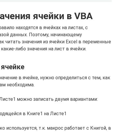
начения ячейки в VBA
авило находятся в ячейках на листах, с
азой данных. Поэтому, начинающему
к читать значения из ячейки Excel в переменные
какие-либо значения на лист в ячейки.
 ячейке
ачение в ячейке, нужно определиться с тем, как
нам необходима.
 Листе1 можно записать двумя вариантами:
ходящейся в Книге1 на Листе1
о используется, т.к. макрос работает с Книгой, в