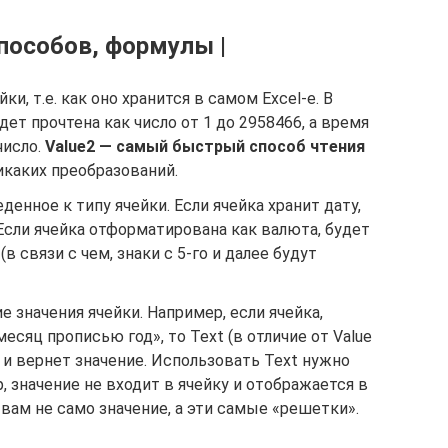
пособов, формулы |
ки, т.е. как оно хранится в самом Excel-е. В
удет прочтена как число от 1 до 2958466, а время
число.
Value2 — самый быстрый способ чтения
никаких преобразований.
денное к типу ячейки. Если ячейка хранит дату,
 Если ячейка отформатирована как валюта, будет
(в связи с чем, знаки с 5-го и далее будут
 значения ячейки. Например, если ячейка,
есяц прописью год», то Text (в отличие от Value
е и вернет значение. Использовать Text нужно
р, значение не входит в ячейку и отображается в
вам не само значение, а эти самые «решетки».