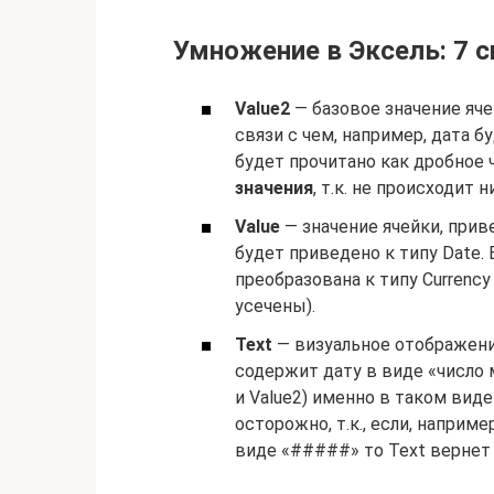
Умножение в Эксель: 7 с
Value2
— базовое значение ячей
связи с чем, например, дата б
будет прочитано как дробное 
значения
, т.к. не происходит 
Value
— значение ячейки, приве
будет приведено к типу Date.
преобразована к типу Currency 
усечены).
Text
— визуальное отображение
содержит дату в виде «число м
и Value2) именно в таком вид
осторожно, т.к., если, наприме
виде «#####» то Text вернет 