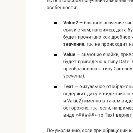
Есть 3 способа получения значения я
особенности:
Value2
— базовое значение ячей
связи с чем, например, дата б
будет прочитано как дробное 
значения
, т.к. не происходит 
Value
— значение ячейки, приве
будет приведено к типу Date.
преобразована к типу Currency 
усечены).
Text
— визуальное отображение
содержит дату в виде «число м
и Value2) именно в таком вид
осторожно, т.к., если, наприме
виде «#####» то Text вернет 
По-умолчанию, если при обращении к 