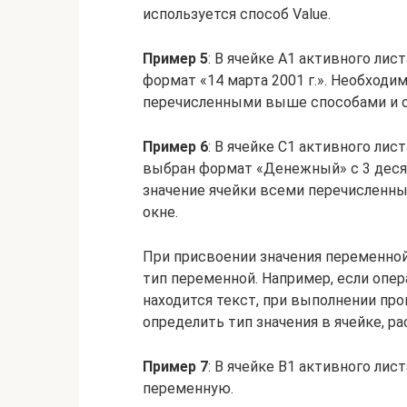
используется способ Value.
Пример 5
: В ячейке A1 активного лис
формат «14 марта 2001 г.». Необходи
перечисленными выше способами и о
Пример 6
: В ячейке С1 активного лис
выбран формат «Денежный» с 3 деся
значение ячейки всеми перечисленн
окне.
При присвоении значения переменной
тип переменной. Например, если опера
находится текст, при выполнении про
определить тип значения в ячейке, р
Пример 7
: В ячейке B1 активного лис
переменную.