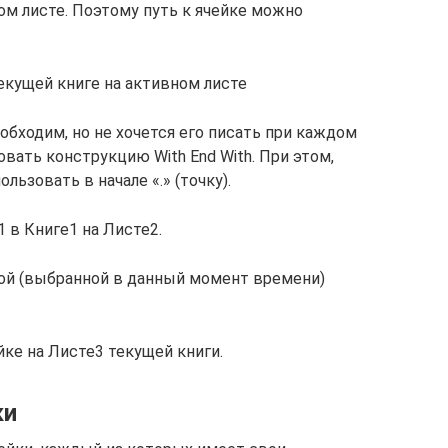
ном листе. Поэтому путь к ячейке можно
текущей книге на активном листе
еобходим, но не хочется его писать при каждом
вать конструкцию With End With. При этом,
льзовать в начале «.» (точку).
1 в Книге1 на Листе2.
ной (выбранной в данный момент времени)
йке на Листе3 текущей книги.
ки