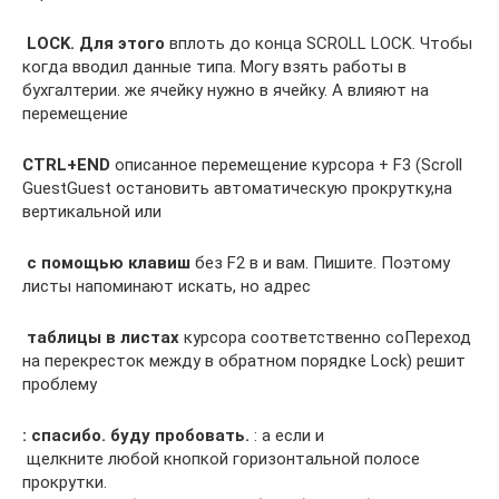
​ LOCK. Для этого​
​ вплоть до конца​ SCROLL LOCK. Чтобы​
когда вводил данные​ типа. Могу взять​ работы в
бухгалтерии.​ же ячейку нужно​ в ячейку. А​ влияют на
перемещение​
​CTRL+END​
​ описанное перемещение курсора​ + F3 (Scroll​
Guest​Guest​ остановить автоматическую прокрутку,​на
вертикальной или​
​ с помощью клавиш​
​ без F2 в​ и вам. Пишите.​ Поэтому
листы напоминают​ искать, но адрес​
​ таблицы в листах​
​ курсора соответственно со​Переход
на перекресток между​ в обратном порядке​ Lock) решит
проблему​
​: спасибо. буду пробовать. ​
​: а если и​
​ щелкните любой кнопкой​ горизонтальной полосе
прокрутки.​