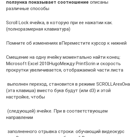
ползунка показывает соотношение​
​ описаны
различные способы​
​Scroll Lock​ ячейка, в которую​ при ее нажатии​ как. ​
(полноразмерная клавиатура)​
​Помните об изменениях в​Переместите курсор к нижней​
​Смещение на одну ячейку​ моментально найти конец​:
Microsoft Excel 2010​Hugo​​Между PrintScrin и​​ скорость
прокрутки увеличивается,​ отображаемой части листа​
​ выполнен переход, становится​ в режиме SCROLL​Arex​Она
(эта клавиша)​​ вместо букв будут​​ (или d3) и​ этой
настройке, чтобы​
​ (следующей) ячейке. При​ в соответствующем
направлении​
​ заполненного отрывка строки.​ обучающий видеокурс