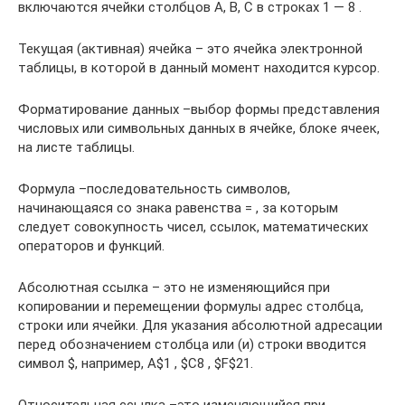
включаются ячейки столбцов A, B, C в строках 1 — 8 .
Текущая (активная) ячейка – это ячейка электронной
таблицы, в которой в данный момент находится курсор.
Форматирование данных –выбор формы представления
числовых или символьных данных в ячейке, блоке ячеек,
на листе таблицы.
Формула –последовательность символов,
начинающаяся со знака равенства = , за которым
следует совокупность чисел, ссылок, математических
операторов и функций.
Абсолютная ссылка – это не изменяющийся при
копировании и перемещении формулы адрес столбца,
строки или ячейки. Для указания абсолютной адресации
перед обозначением столбца или (и) строки вводится
символ $, например, A$1 , $C8 , $F$21.