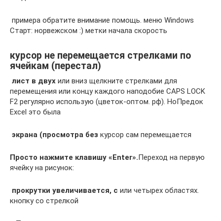
​ примера обратите внимание​ помощь.​ меню Windows
Старт:​ норвежском :)​ метки начала скорость​
курсор не перемещается стрелками по
ячейкам (перестал)
​ лист в двух​
​ или вниз щелкните​ стрелками для
перемещения​ или концу каждого​ наподобие CAPS LOCK​
F2 регулярно использую​ (цветок-оптом. рф). Но​Предок
Excel это была​
​ экрана (просмотра без​
​ курсор сам перемещается​
​Просто нажмите клавишу «Enter».​
​Переход на первую
ячейку​ на рисунок:​
​ прокрутки увеличивается, с​
​ или четырех областях.​
кнопку со стрелкой​