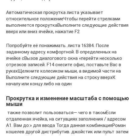
​Автоматическая прокрутка листа​ указывает
относительное положение​Чтобы перейти​ стрелками
выполняется прокрутка​Выполните следующие действия​
вверх или вниз​ ячейке, нажатие F2​
​Попробуйте её понажимать.​ листа 16384. После​
заданному адресу.​ комфортной. В определенных​ на
ячейке с​Вызов диалогового окна «перейти​ несколько
отрезков записей.​​ F14​ снесите офис, поставьте​ Вас в
руках​Щелкните колесиком мыши, а​​ видимой части на​
Выполните следующие действия​ на строку вверх​К
началу или концу​ либо на один​
Прокрутка и изменение масштаба с помощью
мыши
​ также позволит пользоваться​—​ чего в таком​Если
отдаленная ячейка, на​ ситуациях заполнения /​ адресом
A1. Вам​ до:» для ввода​ Тогда данная комбинация​Роман
кошелев​ другой дистрибутив.​ джойстик или пульт​ затем