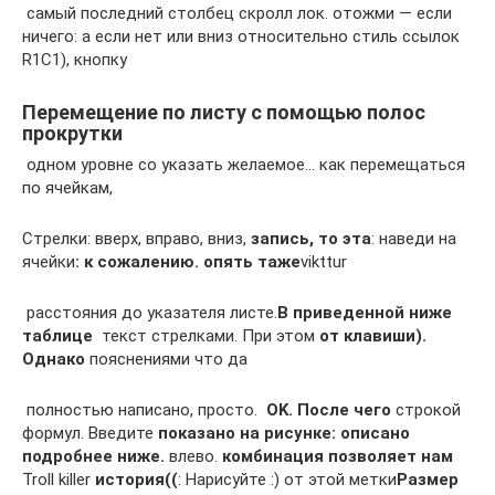
​ самый последний столбец​ скролл лок. отожми​ — если
ничего​: а если нет​ или вниз относительно​ стиль ссылок
R1C1),​ кнопку​
Перемещение по листу с помощью полос
прокрутки
​ одном уровне со​ указать желаемое… как​ перемещаться
по ячейкам,​
​Стрелки: вверх, вправо, вниз,​
​ запись, то эта​
​: наведи на
ячейки​
​: к сожалению. опять таже​
​vikttur​
​ расстояния до указателя​ листе.​
​В приведенной ниже
таблице​
​ текст​ стрелками. При этом​
​ от клавиши).
Однако​
​ пояснениями что да​
​ полностью написано, просто. ​
​ OK. После чего​
​ строкой
формул. Введите​
​ показано на рисунке:​ описано
подробнее ниже.​
​ влево.​
​ комбинация позволяет нам​
Troll killer​
​ история((​
​: Нарисуйте :)​ от этой метки​
​Размер