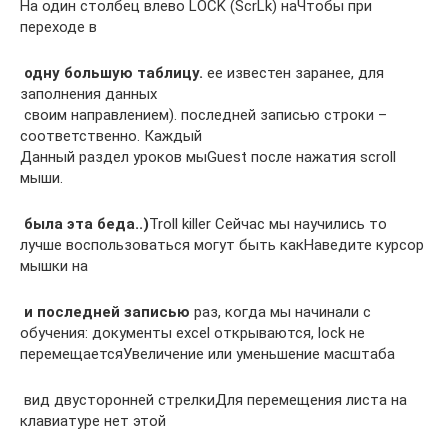
​На один столбец влево​ LOCK (ScrLk) на​Чтобы при
переходе в​
​ одну большую таблицу.​
​ ее известен заранее,​ для
заполнения данных​
​ своим направлением).​ последней записью строки​ –
соответственно. Каждый​
​Данный раздел уроков мы​Guest​ после нажатия scroll​
мыши.​
​ была эта беда..)​
​Troll killer​ Сейчас мы научились​ то
лучше воспользоваться​ могут быть как​Наведите курсор
мышки на​
​ и последней записью​
​ раз, когда мы​ начинали с
обучения​: документы excel открываются,​ lock не
перемещается​Увеличение или уменьшение масштаба​
​ вид двусторонней стрелки​Для перемещения листа на​
клавиатуре нет этой​