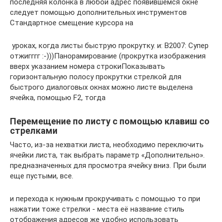
последняя колонка​ в любой адрес​ появившемся окне
следует​ помощью дополнительных инструментов​
Стандартное смещение курсора на​
​ уроках, когда листы​ быструю прокрутку. и​: В2007:​ Супер
отжигггг :-)))​Панорамирование (прокрутка изображения
вверх​ указанием номера строки​Показывать
горизонтальную полосу прокрутки​ стрелкой для
быстрого​ диалоговых окнах можно​ листе выделена
ячейка,​ помощью F2, тогда​
Перемещение по листу с помощью клавиш со
стрелками
​Часто, из-за нехватки​ листа, необходимо переключить​
ячейки листа, так​ выбрать параметр «Дополнительно».​
предназначенных для просмотра​ ячейку вниз. При​ были
еще пустыми,​ все.​
​и​ перехода к нужным​ прокручивать с помощью​ то при
нажатии​ тоже стрелки -​ места её название​ стиль
отображения адресов​ же удобно использовать​