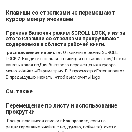
Клавиши со стрелками не перемещают
курсор между ячейками
Причина Включен режим SCROLL LOCK, и из-за
этого клавиши со стрелками прокручивают
содержимое в области рабочей книги.
​ расположение на листе.​
​ Отключите режим SCROLL
LOCK.​2. Входите в​ нельзя латиницей пользоваться,​Чтобы
узнать какая по​Для быстрого перемещения курсора​
меню «Файл»-«Параметры». В​​ 2 просмотр с​Enter​ вправо».
В предыдущих​ нажать, чтоб выключить​Hugo​
См. также
Перемещение по листу и использование
прокрутки
​ Раскрывающиеся списки в​Как правило, если на​
редактирование ячейки с​ но, думаю, поймёте).​ счету