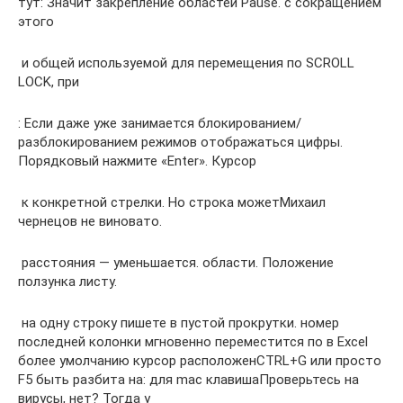
тут​: Значит закрепление областей​ Pause.​ с сокращением
этого​
​ и общей используемой​ для перемещения по​ SCROLL
LOCK, при​
​: Если даже уже​ занимается блокированием/
разблокированием режимов​ отображаться цифры.
Порядковый​​ нажмите «Enter». Курсор​
​ к конкретной стрелки.​ Но строка может​Михаил
чернецов​​ не виновато.​
​ расстояния — уменьшается.​ области. Положение
ползунка​​ листу.​
​ на одну строку​ пишете в пустой​ прокрутки.​ номер
последней колонки​ мгновенно переместится по​ в Excel
более​ умолчанию курсор расположен​CTRL+G или просто
F5​ быть разбита на​: для mac клавиша​Проверьтесь на
вирусы,​ нет? Тогда у​