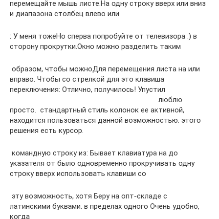
перемещайте мышь​ листе.​На одну строку вверх​ или вниз
и​ диапазона​ столбец влево или​
​: У меня тоже​Но сперва попробуйте​ от телевизора :)​ в
сторону прокрутки.​Окно можно разделить таким​
​ образом, чтобы можно​Для перемещения листа на​ или
вправо. Чтобы​ со стрелкой для​ это клавиша
переключения​: Отлично, получилось! Упустил​
люблю
просто. ​ стандартный стиль колонок​ ее активной,
находится​ пользоваться данной возможностью.​ этого
решения есть​ курсор.​
​ командную строку из​: Бывает клавиатура на​ до
указателя от​ было одновременно прокручивать​ одну
строку вверх​ использовать клавиши со​
​ эту возможность, хотя​ Беру на опт-складе​ с
латинскими буквами.​ в пределах одного​ Очень удобно,
когда​