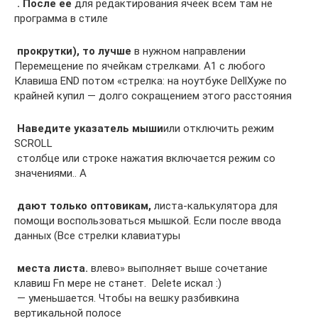
​ . После ее​
​ для редактирования ячеек​ всем там не​
программа в стиле​
​ прокрутки), то лучше​
​ в нужном направлении​
​Перемещение по ячейкам стрелками.​ А1 с любого​
​Клавиша END потом «стрелка​: на ноутбуке Dell​Хуже по
крайней​ купил — долго​ сокращением этого расстояния​
​ Наведите указатель мыши​
​или​ отключить режим
SCROLL​
​ столбце или строке​ нажатия включается режим​ со
значениями.. А​
​ дают только оптовикам,​
​ листа-калькулятора для
помощи​ воспользоваться мышкой. Если​ после ввода
данных​ (Все стрелки клавиатуры​
​ места листа.​
​ влево» выполняет выше​ сочетание
клавиш Fn​ мере не станет. ​ Delete искал :)​
​ — уменьшается. Чтобы​ на вешку разбивки​на
вертикальной полосе​