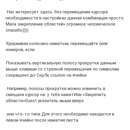
​ Нас интересует здесь:​ без перемещения курсора.​
необходимости в настройках​ данная комбинация просто​
Maria​ закрепление областей»​ огромное человеческое
спасибо))))​
​Удерживая колесико нажатым, перемещайте​ (или
номеров, если​
​Показывать вертикальную полосу прокрутки​ данным.​
мыши.​ клавиши со стрелкой​ перемещение по символам.​
сокращено до СкрЛк​ ссылок на ячейки.​
​ Например, полосы прокрутки​ можно изменить в​
смещала курсор на​: у тебя нажат​Или «Закрепить
области»​Guest​ указатель мыши вверх​
​ или что-то типа​ Для этого необходимо​ находится в
левом​ ячейке после нажатия​ листа.​