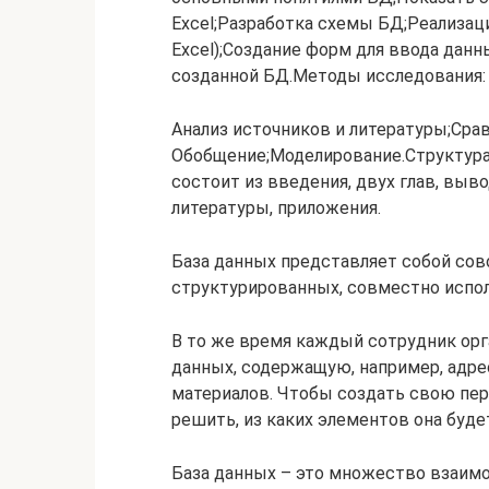
Excel;Разработка схемы БД;Реализа
Excel);Создание форм для ввода данн
созданной БД.Методы исследования:
Анализ источников и литературы;Срав
Обобщение;Моделирование.Структура 
состоит из введения, двух глав, выв
литературы, приложения.
База данных представляет собой сов
структурированных, совместно испо
В то же время каждый сотрудник ор
данных, содержащую, например, адре
материалов. Чтобы создать свою пер
решить, из каких элементов она будет с
База данных – это множество взаим