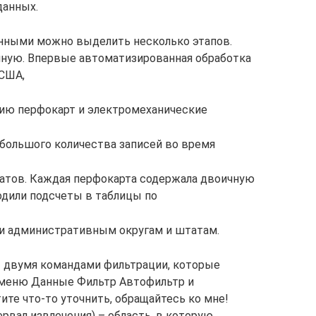
данных.
анными можно выделить несколько этапов.
чную. Впервые автоматизированная обработка
 США,
гию перфокарт и электромеханические
большого количества записей во время
атов. Каждая перфокарта содержала двоичную
одили подсчеты в таблицы по
и административным округам и штатам.
ает двумя командами фильтрации, которые
 меню Данные Фильтр Автофильтр и
те что-то уточнить, обращайтесь ко мне!
тервал извлечения) – область, в которую