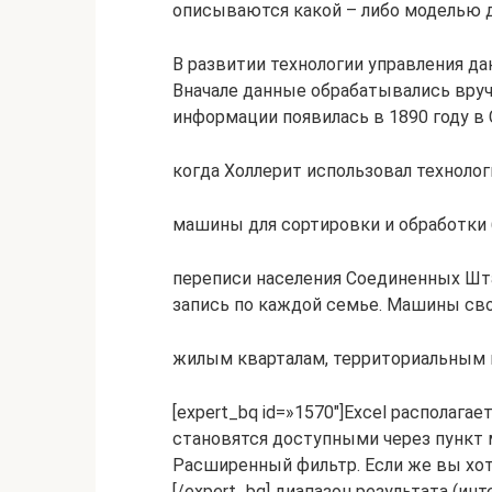
описываются какой – либо моделью 
В развитии технологии управления д
Вначале данные обрабатывались вру
информации появилась в 1890 году в
когда Холлерит использовал техноло
машины для сортировки и обработки 
переписи населения Соединенных Шт
запись по каждой семье. Машины св
жилым кварталам, территориальным 
[expert_bq id=»1570″]Excel располаг
становятся доступными через пункт
Расширенный фильтр. Если же вы хоти
[/expert_bq] диапазон результата (ин