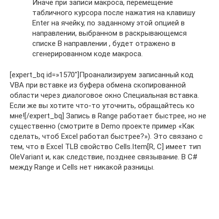
Иначе при записи макроса, перемещение
табличного курсора после нажатия на клавишу
Enter на ячейку, по заданному этой опцией в
направлении, выбранном в раскрывающемся
списке В направлении , будет отражено в
сгенерированном коде макроса.
[expert_bq id=»1570″]Проанализируем записанный код
VBA при вставке из буфера обмена скопированной
области через диалоговое окно Специальная вставка.
Если же вы хотите что-то уточнить, обращайтесь ко
мне![/expert_bq] Запись в Range работает быстрее, но не
существенно (смотрите в Demo проекте пример «Как
сделать, чтоб Excel работал быстрее?»). Это связано с
тем, что в Excel TLB свойство Cells.Item[R, C] имеет тип
OleVariant и, как следствие, позднее связывание. В C#
между Range и Cells нет никакой разницы.