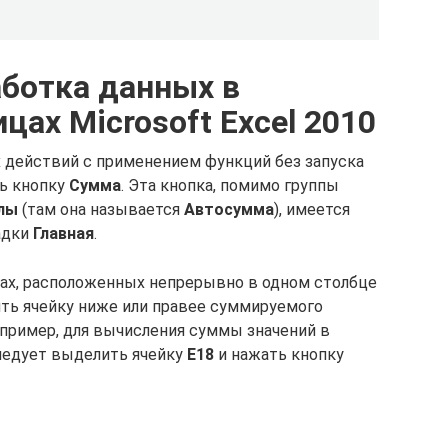
аботка данных в
цах Microsoft Excel 2010
 действий с применением функций без запуска
ь кнопку
Сумма
. Эта кнопка, помимо группы
лы
(там она называется
Автосумма
), имеется
адки
Главная
.
ках, расположенных непрерывно в одном столбце
ить ячейку ниже или правее суммируемого
апример, для вычисления суммы значений в
следует выделить ячейку
Е18
и нажать кнопку