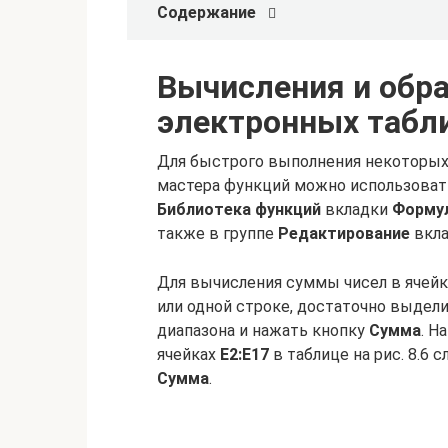
Содержание
Вычисления и обр
электронных табли
Для быстрого выполнения некоторых
мастера функций можно использоват
Библиотека функций
вкладки
Форму
также в группе
Редактирование
вкл
Для вычисления суммы чисел в ячей
или одной строке, достаточно выдел
диапазона и нажать кнопку
Сумма
. Н
ячейках
Е2:Е17
в таблице на рис. 8.6 
Сумма
.