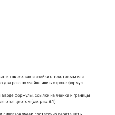
ать так же, как и ячейки с текстовым или
два раза по ячейке или в строке формул.
и вводе формулы, ссылки на ячейки и границы
ются цветом (см. рис. 8.1).
ли диапазон ячеек достаточно перетащить