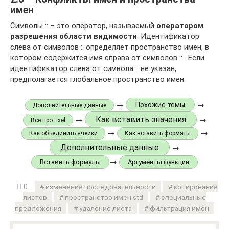
имен
Символы :: – это оператор, называемый
оператором
разрешения области видимости
. Идентификатор
слева от символов :: определяет пространство имен, в
котором содержится имя справа от символов :: . Если
идентификатор слева от символа :: не указан,
предполагается глобальное пространство имен.
→
→
Похожие темы
Дополнительные данные
Как вставить значения
→
→
Все про Exel
→
→
Как объединить ячейки
Как вставить форматы
Дополнительные данные
→
→
Вставить формулы
Аргументы функции
0
изменение последовательности
копирование
листов
пространство имен std
специальные
предложения
удаление листа
фильтрация имен