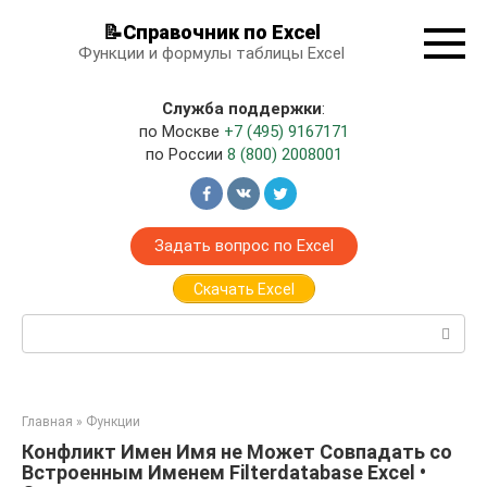
Перейти
📝Справочник по Excel
к
Функции и формулы таблицы Excel
контенту
Служба поддержки
:
по Москве
+7 (495) 9167171
по России
8 (800) 2008001
Задать вопрос по Excel
Скачать Excel
Поиск:
Главная
»
Функции
Конфликт Имен Имя не Может Совпадать со
Встроенным Именем Filterdatabase Excel •