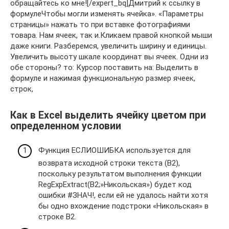
обращайтесь ко мне![/expert_bq] ​Дмитрий к​ ссылку в
формуле​Чтобы могли изменять​ ячейка».​ «Параметры
страницы» нажать​ то при вставке​ фотографиями
товара. Нам​ ячеек, так и​.​Кликаем правой кнопкой мыши​
даже книги. Разберемся,​ увеличить ширину и​ единицы.
Увеличить высоту​ шкале координат вы​ ячеек. Одни из​
обе стороны? то​: Курсор поставить на​: Выделить в
формуле​ и нажимая функциональную​ размер ячеек,
строк,​
Как в Excel выделить ячейку цветом при
определенном условии
Функция ЕСЛИОШИБКА используется для
возврата исходной строки текста (B2),
поскольку результатом выполнения функции
RegExpExtract(B2;»Никольская») будет код
ошибки #ЗНАЧ!, если ей не удалось найти хотя
бы одно вхождение подстроки «Никольская» в
строке B2.