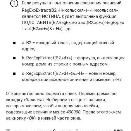
Если результат выполнения сравнения значений
RegExpExtract(B2;»Никольская»)=»Никольская»
является ИСТИНА, будет выполнена функция
ПОДСТАВИТЬ(B2;RegExpExtract(B2;»d+»);RegExpEx
tract(B2;»d+»)&»-Н»), где:
a. B2 – исходный текст, содержащий полный
адрес;
b. RegExpExtract(B2;»d+») – формула, выделяющая
номер дома из строки с полным адресом;
c. RegExpExtract(B2;»d+»)&»-Н» – новый номер,
содержащий исходное значение и символы «-Н».
Открывается окно формата ячеек. Перемещаемся во
вкладку
«Заливка»
. Выбираем тот цвет заливки,
которым желаем, чтобы выделялись ячейки,
содержащие величину менее
400000
. После этого жмем
на кнопку
«OK»
в нижней части окна.