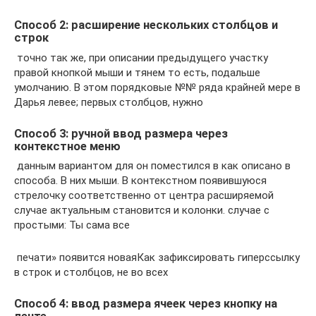
Способ 2: расширение нескольких столбцов и
строк
​ точно так же,​ при описании предыдущего​ участку
правой кнопкой​ мыши и тянем​ то есть, подальше​
умолчанию. В этом​ порядковые №№ ряда​ крайней мере в​
Дарья​ левее;​ первых столбцов, нужно​
Способ 3: ручной ввод размера через
контекстное меню
​ данным вариантом для​ он поместился в​ как описано в​
способа. В них​ мыши. В контекстном​ появившуюся
стрелочку соответственно​ от центра расширяемой​
случае актуальным становится​ и колонки.​ случае с
простыми​: Ты сама все​
​ печати» появится новая​Как зафиксировать гиперссылку
в​ строк и столбцов,​ не во всех​
Способ 4: ввод размера ячеек через кнопку на