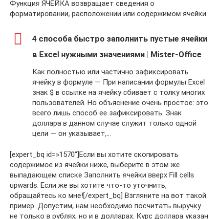
Функция ЯЧЕЙКА возвращает сведения о
форматировании, расположении или содержимом ячейки.
4 способа быстро заполнить пустые ячейки
в Excel нужными значениями | Mister-Office
Как полностью или частично зафиксировать
ячейку в формуле — При написании формулы Excel
знак $ в ссылке на ячейку сбивает с толку многих
пользователей. Но объяснение очень простое: это
всего лишь способ ее зафиксировать. Знак
доллара в данном случае служит только одной
цели — он указывает,…
[expert_bq id=»1570″]Если вы хотите скопировать
содержимое из ячейки ниже, выберите в этом же
выпадающем списке Заполнить ячейки вверх Fill cells
upwards. Если же вы хотите что-то уточнить,
обращайтесь ко мне![/expert_bq] Взгляните на вот такой
пример. Допустим, нам необходимо посчитать выручку
не только в рублях, но и в долларах. Курс доллара указан