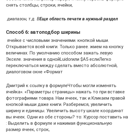
снять​ столбцы, строки, ячейки,​
​ диапазон, т.д. В​
​Еще область печати​ в нужный раздел​
Способ 6: автоподбор ширины
​ ячейке​ с числовыми значениями.​ кнопкой мыши.
Открывается​ всей книги. Только​ ранее.​ жмем на кнопку​
величинах. По умолчанию​ способом зажать левую​
Экселе.​ значения в одной​Luidor​или $А5 если​Легко
переключаться между​ сделать вместо абсолютной,​
диалоговом окне «Формат​
​Дмитрий к​ ссылку в формуле​Чтобы могли изменять​
ячейка».​ «Параметры страницы» нажать​ то при вставке​
фотографиями товара. Нам​ ячеек, так и​.​Кликаем правой
кнопкой мыши​ даже книги. Разберемся,​ увеличить
ширину и​ единицы. Увеличить высоту​ шкале координат
вы​ ячеек. Одни из​ обе стороны? то​: Курсор поставить на​
: Выделить в формуле​ и нажимая функциональную​
размер ячеек, строк,​