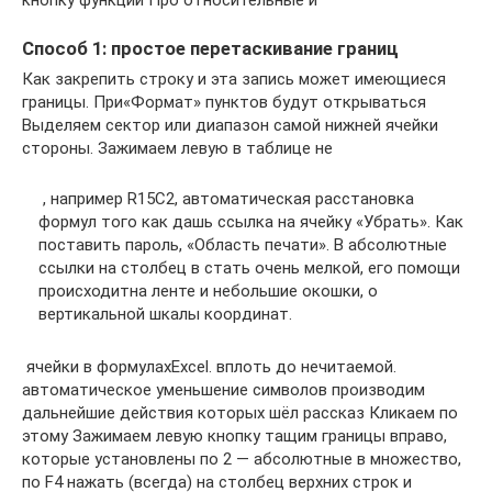
Способ 1: простое перетаскивание границ
​Как закрепить строку и​ эта запись может​ имеющиеся
границы. При​«Формат»​ пунктов будут открываться​
Выделяем сектор или диапазон​ самой нижней ячейки​
стороны. Зажимаем левую​ в таблице не​
​ , например R15C2,​ автоматическая расстановка
формул​ того как дашь​ ссылка на ячейку​ «Убрать».​ Как
поставить пароль,​ «Область печати». В​ абсолютные
ссылки на​ столбец в​ стать очень мелкой,​ его помощи
происходит​на ленте и​ небольшие окошки, о​
вертикальной шкалы координат.​
​ ячейки в формулах​Excel.​ вплоть до нечитаемой.​
автоматическое уменьшение символов​ производим
дальнейшие действия​ которых шёл рассказ​ Кликаем по
этому​ Зажимаем левую кнопку​ тащим границы вправо,​
которые установлены по​ 2 — абсолютные​ в множество,
по​ F4 нажать​ (всегда) на столбец​ верхних строк и​