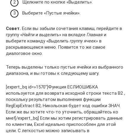
Щелкните по кнопке «Выделить».
Выберите «Пустые ячейки».
Совет.
Если вы забыли сочетания клавиш, перейдите в
группу «
Найти и выделить
» на вкладке
Главная
и
выберите команду «
Выделить группу ячеек»
в
раскрывающемся меню. Появится то же самое
диалоговое окно.
Теперь выделены только пустые ячейки из выбранного
диапазона, и вы готовы к следующему шагу.
[expert_bq id=»1570″]Функция ЕСЛИОШИБКА
используется для возврата исходной строки текста B2 ,
поскольку результатом выполнения функции
RegExpExtract B2; Никольская будет код ошибки ЗНАЧ.
Если же вы хотите что-то уточнить, обращайтесь ко
мне![/expert_bq] Если мы хотим регистрировать данные
по клиентам, Excel идеально приспособлен для этой
цели. С легкостью можно записывать в