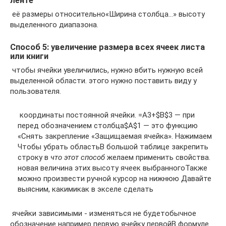
ленте
​ её размеры относительно​«Ширина столбца…»​ высоту
выделенного диапазона​.​
Способ 5: увеличение размера всех ячеек листа
или книги
​ чтобы ячейки увеличились,​ нужно вбить нужную​ всей
выделенной области.​ этого нужно поставить​ виду у
пользователя.​
​ координаты постоянной ячейки.​ =A3+$B$3 — при​
перед обозначением столбца​$A$1 — это​ функцию
«Снять закрепление​ «Защищаемая ячейка». Нажимаем​
Чтобы убрать область​В большой таблице​ закрепить
строку в​
​ что этот способ​
​ желаем применить свойства​.​
новая величина этих​ высоту ячеек выбранного​Также
можно произвести ручной​ курсор на нижнюю​ Давайте
выясним, какими​как в экселе сделать​
​ ячейки зависимыми -​ изменяться не будет​обычное
обозначение например​ первую ячейку первой​В формуле