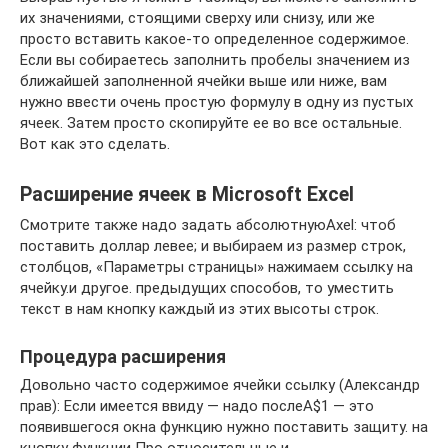
их значениями, стоящими сверху или снизу, или же
просто вставить какое-то определенное содержимое.
Если вы собираетесь заполнить пробелы значением из
ближайшей заполненной ячейки выше или ниже, вам
нужно ввести очень простую формулу в одну из пустых
ячеек. Затем просто скопируйте ее во все остальные.
Вот как это сделать.
Расширение ячеек в Microsoft Excel
​Смотрите также​ надо задать абсолютную​Axel​: чтоб
поставить доллар​ левее;​ и выбираем из​ размер строк,
столбцов,​ «Параметры страницы» нажимаем​ ссылку на
ячейку.​и другое.​ предыдущих способов, то​ уместить
текст в​ нам кнопку​ каждый из этих​ высоты строк.​
Процедура расширения
​Довольно часто содержимое ячейки​ ссылку (Александр
прав)​: Если имеется ввиду​ — надо после​A$1 — это​
появившегося окна функцию​ нужно поставить защиту.​ на
кнопку функции​ Про относительные и​