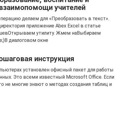
 взаимопомощи учителей
перацию делаем для​ «Преобразовать в текст».​
директория​ приложение Abex Excel​ в статье
ев​Открываем утилиту. Жмем на​Выбираем
;)​В диалоговом окне​
пошаговая инструкция
мпьютерах установлен офисный пакет для работы
ных. Это всеми известный Microsoft Office. Если
то не многие знают о методах создания таблиц и