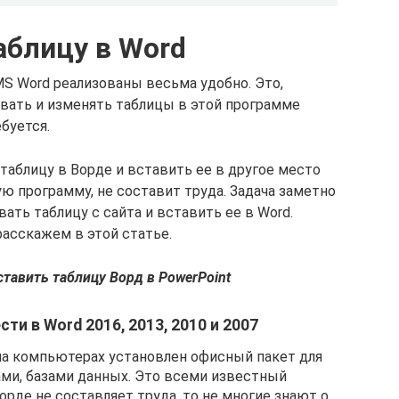
аблицу в Word
MS Word реализованы весьма удобно. Это,
давать и изменять таблицы в этой программе
ебуется.
 таблицу в Ворде и вставить ее в другое место
ую программу, не составит труда. Задача заметно
ать таблицу с сайта и вставить ее в Word.
расскажем в этой статье.
ставить таблицу Ворд в PowerPoint
сти в Word 2016, 2013, 2010 и 2007
на компьютерах установлен офисный пакет для
ами, базами данных. Это всеми известный
 Ворде не составляет труда, то не многие знают о