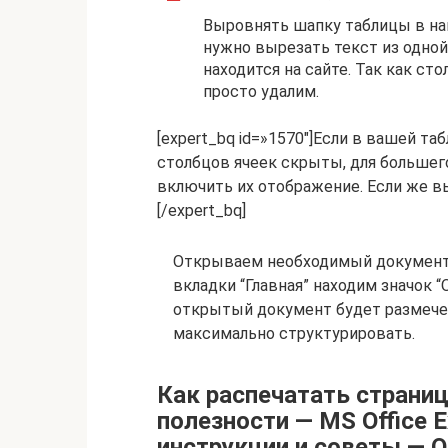
Выровнять шапку таблицы в на
нужно вырезать текст из одной 
находится на сайте. Так как ст
просто удалим.
[expert_bq id=»1570″]Если в вашей та
столбцов ячеек скрыты, для большег
включить их отображение. Если же вы
[/expert_bq]
Открываем необходимый документ в
вкладки “Главная” находим значок “
открытый документ будет размече
максимально структурировать.
Как распечатать страницу
полезности — MS Office 
инструкции и советы — О