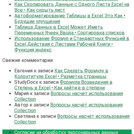
Как Скопировать Данные с Одного Листа Excel на
Все • Как скрыть лист
Автоформатирование Таблицы в Excel Это Как •
Будущие улучшения
Таблица Данных в Excel Может Иметь
Переменных Ячеек Ввода • Сортировка списков
Использование Формул и Стандартных Функций в
Excel Действия с Листами Рабочей Книги •
Функция индекс
Свежие комментарии
Евгения
к записи
Как Сделать Формулу в
Колонтитуле Excel • Разметка страницы
StudyDocx
к записи
Формула Возведения в
Степень в Excel • Как найти е в степени
Мария
к записи
Вопросы насчёт использования
Collection
Автор
к записи
Вопросы насчёт использования
Collection
Светлана
к записи
Вопросы насчёт использования
Collection
Согласие на обработку персональных данных