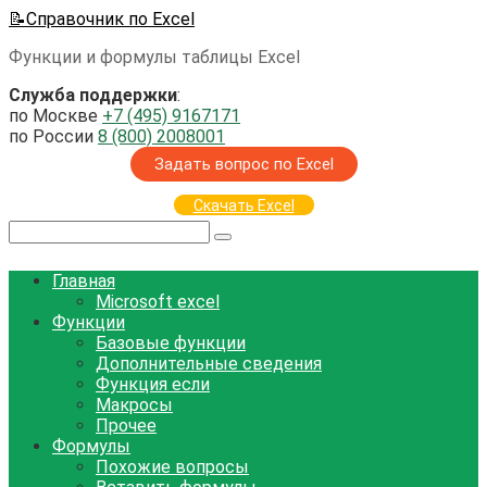
Перейти
📝Справочник по Excel
к
Функции и формулы таблицы Excel
контенту
Служба поддержки
:
по Москве
+7 (495) 9167171
по России
8 (800) 2008001
Задать вопрос по Excel
Скачать Excel
Поиск:
Главная
Microsoft excel
Функции
Базовые функции
Дополнительные сведения
Функция если
Макросы
Прочее
Формулы
Похожие вопросы