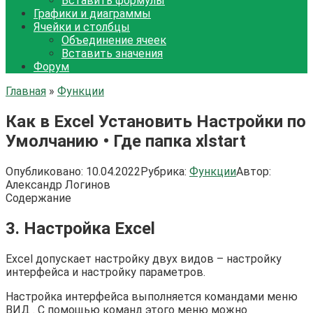
Вставить формулы
Графики и диаграммы
Ячейки и столбцы
Объединение ячеек
Вставить значения
Форум
Главная
»
Функции
Как в Excel Установить Настройки по
Умолчанию • Где папка xlstart
Опубликовано:
10.04.2022
Рубрика:
Функции
Автор:
Александр Логинов
Содержание
3. Настройка Excel
Excel допускает настройку двух видов – настройку
интерфейса и настройку параметров.
Настройка интерфейса выполняется командами меню
ВИД . С помощью команд этого меню можно