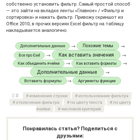
собственно установить фильтр. Самый простой способ
— это зайти на вкладке ленты «Главное» / «Фильтр и
сортировка» и нажать фильтр. Привожу скриншот из
Office 2010, в прочих версиях Excel фильтр на таблицу
накладывается аналогично.
→
→
Похожие темы
Дополнительные данные
Как вставить значения
→
→
Все про Exel
→
→
Как объединить ячейки
Как вставить форматы
Дополнительные данные
→
→
Вставить формулы
Аргументы функции
0
изменение строки
использование фильтра
отключение фильтра
по цвету текста
по цвету
ячейки
числовой критерий
Понравилась статья? Поделиться с
друзьями: