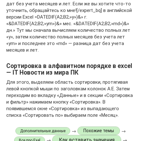
дат без учета месяцев и лет. Если же вы хотите что-то
уточнить, обращайтесь ко мне![/expert_bq] в английской
версии Excel =DATEDIF(A2;B2;»y»)&» г.
«&DATEDIF(A2;B2;»ym»)&» мес. «&DATEDIF(A2;B2;»md»)&»
дн.» Тут мы сначала вычисляем количество полных лет
«y», затем количество полных месяцев без учета лет
«ym» и последнее это «md» — разница дат без учета
месяцев и лет.
Сортировка в алфавитном порядке в excel
— IT Новости из мира ПК
Для этого, выделяем область сортировки, протягивая
левой кнопкой мыши по заголовкам колонок А:Е. Затем
переходим во вкладку «Данные» и в секции «Сортировка
и фильтр» нажимаем кнопку «Сортировка». В
появившемся окне «Сортировка» из выпадающего
списка «Сортировать по» выбираем поле «Месяц».
→
→
Похожие темы
Дополнительные данные
Как вставить значения
→
→
Все про Exel