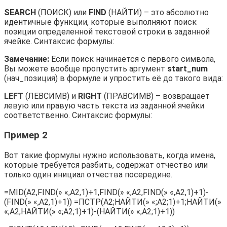
SEARCH
(ПОИСК) или
FIND
(НАЙТИ) – это абсолютно
идентичные функции, которые выполняют поиск
позиции определенной текстовой строки в заданной
ячейке. Синтаксис формулы:
Замечание:
Если поиск начинается с первого символа,
Вы можете вообще пропустить аргумент
start_num
(нач_позиция) в формуле и упростить её до такого вида:
LEFT
(ЛЕВСИМВ) и
RIGHT
(ПРАВСИМВ) – возвращает
левую или правую часть текста из заданной ячейки
соответственно. Синтаксис формулы:
Пример 2
Вот такие формулы нужно использовать, когда имена,
которые требуется разбить, содержат отчество или
только один инициал отчества посередине.
=MID(A2,FIND(» «,A2,1)+1,FIND(» «,A2,FIND(» «,A2,1)+1)-
(FIND(» «,A2,1)+1)) =ПСТР(A2;НАЙТИ(» «;A2;1)+1;НАЙТИ(»
«;A2;НАЙТИ(» «;A2;1)+1)-(НАЙТИ(» «;A2;1)+1))