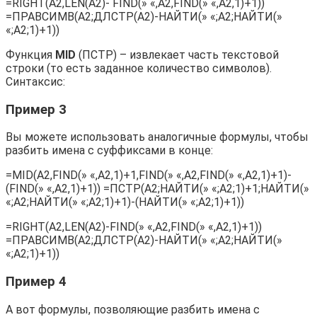
=RIGHT(A2,LEN(A2)- FIND(» «,A2,FIND(» «,A2,1)+1))
=ПРАВСИМВ(A2;ДЛСТР(A2)-НАЙТИ(» «;A2;НАЙТИ(»
«;A2;1)+1))
Функция
MID
(ПСТР) – извлекает часть текстовой
строки (то есть заданное количество символов).
Синтаксис:
Пример 3
Вы можете использовать аналогичные формулы, чтобы
разбить имена с суффиксами в конце:
=MID(A2,FIND(» «,A2,1)+1,FIND(» «,A2,FIND(» «,A2,1)+1)-
(FIND(» «,A2,1)+1)) =ПСТР(A2;НАЙТИ(» «;A2;1)+1;НАЙТИ(»
«;A2;НАЙТИ(» «;A2;1)+1)-(НАЙТИ(» «;A2;1)+1))
=RIGHT(A2,LEN(A2)-FIND(» «,A2,FIND(» «,A2,1)+1))
=ПРАВСИМВ(A2;ДЛСТР(A2)-НАЙТИ(» «;A2;НАЙТИ(»
«;A2;1)+1))
Пример 4
А вот формулы, позволяющие разбить имена с