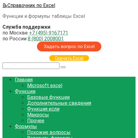
Перейти
📝Справочник по Excel
к
Функции и формулы таблицы Excel
контенту
Служба поддержки
:
по Москве
+7 (495) 9167171
по России
8 (800) 2008001
Задать вопрос по Excel
Скачать Excel
Поиск:
Главная
Microsoft excel
Функции
Базовые функции
Дополнительные сведения
Функция если
Макросы
Прочее
Формулы
Похожие вопросы