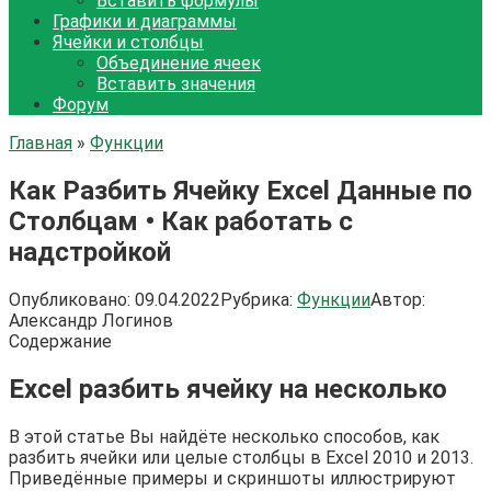
Вставить формулы
Графики и диаграммы
Ячейки и столбцы
Объединение ячеек
Вставить значения
Форум
Главная
»
Функции
Как Разбить Ячейку Excel Данные по
Столбцам • Как работать с
надстройкой
Опубликовано:
09.04.2022
Рубрика:
Функции
Автор:
Александр Логинов
Содержание
Excel разбить ячейку на несколько
В этой статье Вы найдёте несколько способов, как
разбить ячейки или целые столбцы в Excel 2010 и 2013.
Приведённые примеры и скриншоты иллюстрируют