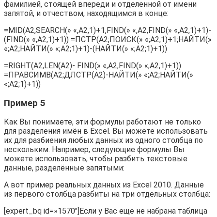
фамилией, стоящей впереди и отделенной от имени
запятой, и отчеством, находящимся в конце:
=MID(A2,SEARCH(» «,A2,1)+1,FIND(» «,A2,FIND(» «,A2,1)+1)-
(FIND(» «,A2,1)+1)) =ПСТР(A2;ПОИСК(» «;A2;1)+1;НАЙТИ(»
«;A2;НАЙТИ(» «;A2;1)+1)-(НАЙТИ(» «;A2;1)+1))
=RIGHT(A2,LEN(A2)- FIND(» «,A2,FIND(» «,A2,1)+1))
=ПРАВСИМВ(A2;ДЛСТР(A2)-НАЙТИ(» «;A2;НАЙТИ(»
«;A2;1)+1))
Пример 5
Как Вы понимаете, эти формулы работают не только
для разделения имён в Excel. Вы можете использовать
их для разбиения любых данных из одного столбца по
нескольким. Например, следующие формулы Вы
можете использовать, чтобы разбить текстовые
данные, разделённые запятыми:
А вот пример реальных данных из Excel 2010. Данные
из первого столбца разбиты на три отдельных столбца:
[expert_bq id=»1570″]Если у Вас еще не набрана таблица