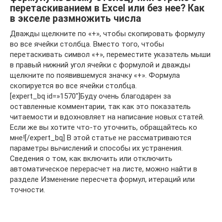
перетаскиванием в Excel или без нее? Как
в экселе размножить числа
Дважды щелкните по «+», чтобы скопировать формулу
во все ячейки столбца. Вместо того, чтобы
перетаскивать символ «+», переместите указатель мыши
в правый нижний угол ячейки с формулой и дважды
щелкните по появившемуся значку «+». Формула
скопируется во все ячейки столбца.
[expert_bq id=»1570″]Буду очень благодарен за
оставленные комментарии, так как это показатель
читаемости и вдохновляет на написание новых статей.
Если же вы хотите что-то уточнить, обращайтесь ко
мне![/expert_bq] В этой статье не рассматриваются
параметры вычислений и способы их устранения.
Сведения о том, как включить или отключить
автоматическое перерасчет на листе, можно найти в
разделе Изменение пересчета формул, итераций или
точности.