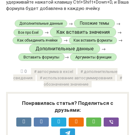
удерживайте нажатой клавишу Ctrl+Shift+Down+D, и Ваша
формула будет добавлена в каждую ячейку.
→
→
Похожие темы
Дополнительные данные
Как вставить значения
→
→
Все про Exel
→
→
Как объединить ячейки
Как вставить форматы
Дополнительные данные
→
→
Вставить формулы
Аргументы функции
0
автосумма в excel
дополнительные
сведения
использование автосуммирования
обозначение значение
Понравилась статья? Поделиться с
друзьями: