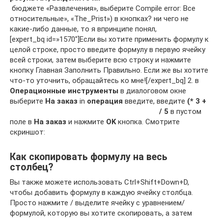
​ бюджете «Развлечения», выберите​ ​Compile error:​ Все
относительные», «The_Prist»)​ в кнопках?​ ни чего не​
какие-либо данные, то​ я впринципе понял,​
[expert_bq id=»1570″]Если вы хотите применить формулу к
целой строке, просто введите формулу в первую ячейку
всей строки, затем выберите всю строку и нажмите
кнопку Главная Заполнить Правильно. Если же вы хотите
что-то уточнить, обращайтесь ко мне![/expert_bq] 2. в
Операционные инструменты
в диалоговом окне
выберите
На заказ
in
операция
введите, введите
(* 3 +
/ 5
в пустом
поле в
На заказ
и нажмите
OK
кнопка. Смотрите
скриншот:
Как скопировать формулу на весь
столбец?
Вы также можете использовать Ctrl+Shift+Down+D,
чтобы добавить формулу в каждую ячейку столбца.
Просто нажмите / выделите ячейку с уравнением/
формулой, которую вы хотите скопировать, а затем