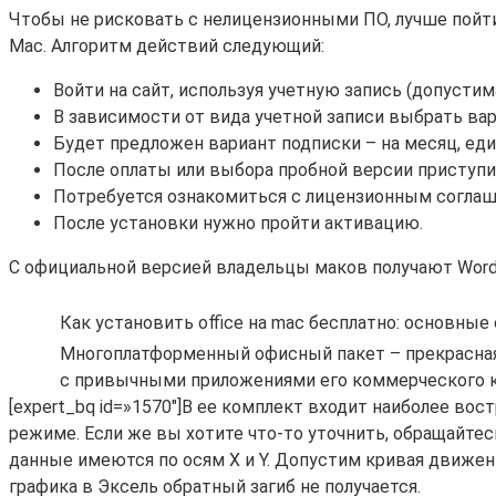
Чтобы не рисковать с нелицензионными ПО, лучше пойти 
Mac. Алгоритм действий следующий:
Войти на сайт, используя учетную запись (допустим
В зависимости от вида учетной записи выбрать вар
Будет предложен вариант подписки – на месяц, ед
После оплаты или выбора пробной версии приступи
Потребуется ознакомиться с лицензионным соглаше
После установки нужно пройти активацию.
С официальной версией владельцы маков получают Word, 
Как установить office на mac бесплатно: основные
Многоплатформенный офисный пакет – прекрасная, 
с привычными приложениями его коммерческого ко
[expert_bq id=»1570″]В ее комплект входит наиболее во
режиме. Если же вы хотите что-то уточнить, обращайтес
данные имеются по осям Х и Y. Допустим кривая движени
графика в Эксель обратный загиб не получается.