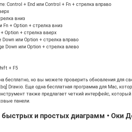
: Control + End или Control + Fn + стрелка вправо
верх
трелка вниз
 Fn + Option + стрелка вниз
+ Option + стрелка вверх
e Down или Option + стрелка вправо
ge Down или Option + стрелка влево
ift + F5
пна бесплатно, но вы можете проверить обновления для св
_bq] Draw.io. Еще одна бесплатная программа для Mac, ко
т инструмент также предлагает четкий интерфейс, которы
ковые панели.
 быстрых и простых диаграмм • Оки Д