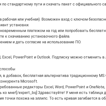
по стандартному пути и скачать пакет с официального сай
а рабочая или учебная). Возможен вход с ключом безопасно
иант установки.
иновременным платежом на год или попробовать бесплатн
те к скачиванию установочного файла.
нием и дать согласие на использование ПО.
Excel, PowerPoint и Outlook. Подписку можно отменить в
 способы
в добавок, бесплатная альтернатива традиционному MS Of
нкурента Microsoft.
стребованные редакторы Excel, Word, PowerPoint и OneNo
ь ко мне![/expert_bq] Здравствуйте! У меня есть таблиц
я точки похожа на эллипс. То есть кривая загибается в о