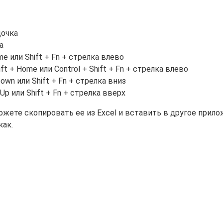
дочка
а
e или Shift + Fn + стрелка влево
ft + Home или Control + Shift + Fn + стрелка влево
own или Shift + Fn + стрелка вниз
Up или Shift + Fn + стрелка вверх
жете скопировать ее из Excel и вставить в другое прило
как.