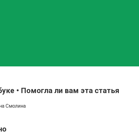
буке • Помогла ли вам эта статья
на Смолина
но