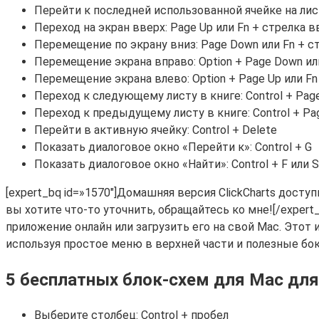
Перейти к последней использованной ячейке на листе
Переход на экран вверх: Page Up или Fn + стрелка в
Перемещение по экрану вниз: Page Down или Fn + с
Перемещение экрана вправо: Option + Page Down или
Перемещение экрана влево: Option + Page Up или Fn 
Переход к следующему листу в книге: Control + Pag
Переход к предыдущему листу в книге: Control + Pa
Перейти в активную ячейку: Control + Delete
Показать диалоговое окно «Перейти к»: Control + G
Показать диалоговое окно «Найти»: Control + F или Sh
[expert_bq id=»1570″]Домашняя версия ClickCharts досту
вы хотите что-то уточнить, обращайтесь ко мне![/expert
приложение онлайн или загрузить его на свой Mac. Это
используя простое меню в верхней части и полезные бо
5 бесплатных блок-схем для Mac для
Выберите столбец: Control + пробел