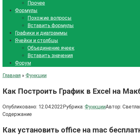
Прочее
Формулы
Похожие вопросы
Вставить формулы
Графики и диаграммы
Ячейки и столбцы
Объединение ячеек
Вставить значения
Форум
Главная
»
Функции
Как Построить График в Excel на Мак
Опубликовано:
12.04.2022
Рубрика:
Функции
Автор:
Светла
Содержание
Как установить office на mac бесплат