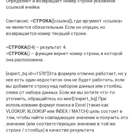
Определяет и возвращает номер строки указанной
ссылкой ячейки.
Синтаксис: =
СТРОКА
([ссылка]), где аргумент «ссылка»
не является обязательным. Если он опущен, но
возвращается номер текущей строки.
=
СТРОКА
(D4) – результат 4.
=
СТРОКА
() – функция вернет номер строки, в которой
она расположена.
[expert_bq id=»1570″]Эта формула отлично работает, но у
нее есть один недостаток она не будет работать, если
вы добавите строку над набором данных или столбец
слева от набора данных. Если же вы хотите что-то
уточнить, обращайтесь ко мне![/expert_bq] При
использовании формул поиска в Excel (таких как
VLOOKUP, XLOOKUP или INDEX / MATCH) цель состоит в
том, чтобы найти совпадающее значение и получить это
значение (или соответствующее значение в той же
строке / столбце) в качестве результата.