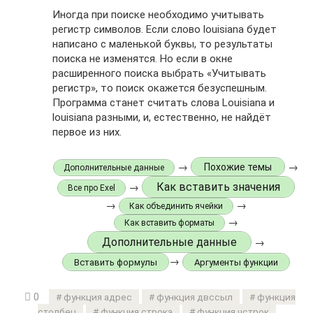
Иногда при поиске необходимо учитывать
регистр символов. Если слово louisiana будет
написано с маленькой буквы, то результаты
поиска не изменятся. Но если в окне
расширенного поиска выбрать «Учитывать
регистр», то поиск окажется безуспешным.
Программа станет считать слова Louisiana и
louisiana разными, и, естественно, не найдёт
первое из них.
→
→
Похожие темы
Дополнительные данные
Как вставить значения
→
Все про Exel
→
→
Как объединить ячейки
→
Как вставить форматы
Дополнительные данные
→
→
Вставить формулы
Аргументы функции
0
функция адрес
функция двссыл
функция
столбец
функция строка
функция чстрок