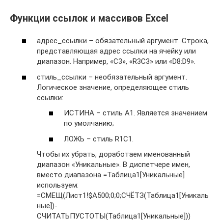
Функции ссылок и массивов Excel
адрес_ссылки – обязательный аргумент. Строка,
представляющая адрес ссылки на ячейку или
диапазон. Например, «C3», «R3C3» или «D8:D9».
стиль_ссылки – необязательный аргумент.
Логическое значение, определяющее стиль
ссылки:
ИСТИНА – стиль A1. Является значением
по умолчанию;
ЛОЖЬ – стиль R1C1.
Чтобы их убрать, доработаем именованный
диапазон «Уникальные». В диспетчере имен,
вместо диапазона =Таблица1[Уникальные]
используем:
=СМЕЩ(Лист1!$A500;0;0;СЧЁТЗ(Таблица1[Уникаль
ные])-
СЧИТАТЬПУСТОТЫ(Таблица1[Уникальные]))