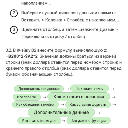
накоплением …
Выберите нужный диапазон данных и нажмите
Вставить > Колонка > Столбец с накоплением. …
Щелкните столбец, а затем щелкните Дизайн >
Переключить строку / столбец.
3.2. В ячейку В2 внесите формулу, вычисляющую
z
:
=B200^2-$A2^2
. Значения должны браться из верхней
строки (знак доллара ставится перед номером строки) и
крайнего правого столбца (знак доллара ставится перед
буквой, обозначающей столбец).
→
→
Похожие темы
Дополнительные данные
Как вставить значения
→
→
Все про Exel
→
→
Как объединить ячейки
Как вставить форматы
Дополнительные данные
→
→
Вставить формулы
Аргументы функции