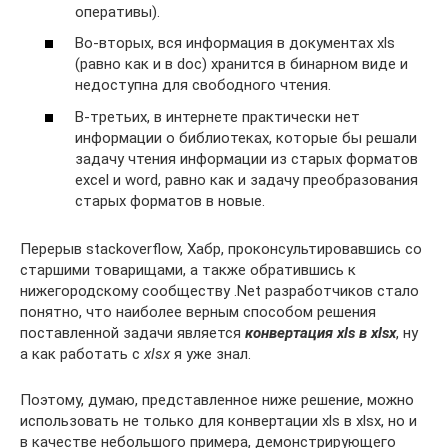
оперативы).
Во-вторых, вся информация в документах xls
(равно как и в doc) хранится в бинарном виде и
недоступна для свободного чтения.
В-третьих, в интернете практически нет
информации о библиотеках, которые бы решали
задачу чтения информации из старых форматов
excel и word, равно как и задачу преобразования
старых форматов в новые.
Перерыв stackoverflow, Хабр, проконсультировавшись со
старшими товарищами, а также обратившись к
нижегородскому сообществу .Net разработчиков стало
понятно, что наиболее верным способом решения
поставленной задачи является
конвертация xls в xlsx
, ну
а как работать с
xlsx
я уже знал.
Поэтому, думаю, представленное ниже решение, можно
использовать не только для конвертации xls в xlsx, но и
в качестве небольшого примера, демонстрирующего