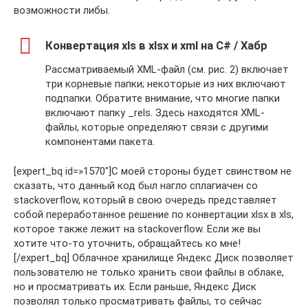
возможности либы.
Конвертация xls в xlsx и xml на C# / Хабр
Рассматриваемый XML-файл (см. рис. 2) включает
три корневые папки; некоторые из них включают
подпапки. Обратите внимание, что многие папки
включают папку _rels. Здесь находятся XML-
файлы, которые определяют связи с другими
компонентами пакета.
[expert_bq id=»1570″]С моей стороны будет свинством не
сказать, что данный код был нагло сплагиачен со
stackoverflow, который в свою очередь представляет
собой переработанное решение по конвертации xlsx в xls,
которое также лежит на stackoverflow. Если же вы
хотите что-то уточнить, обращайтесь ко мне!
[/expert_bq] Облачное хранилище Яндекс Диск позволяет
пользователю не только хранить свои файлы в облаке,
но и просматривать их. Если раньше, Яндекс Диск
позволял только просматривать файлы, то сейчас