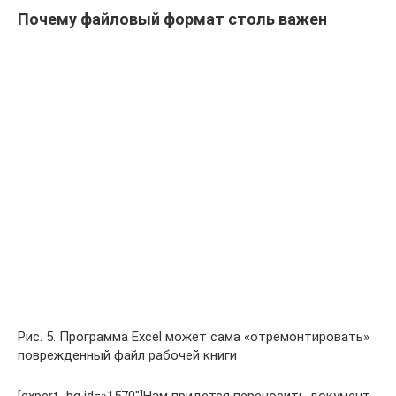
Почему файловый формат столь важен
Рис. 5. Программа Excel может сама «отремонтировать»
поврежденный файл рабочей книги
[expert_bq id=»1570″]Нам придется переносить документ