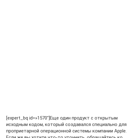
[expert_bq id=»1570″]Еще один продукт с открытым
исходным кодом, который создавался специально для
проприетарной операционной системы компании Apple.
Если же вы хотите что-то уточнить, обращайтесь ко