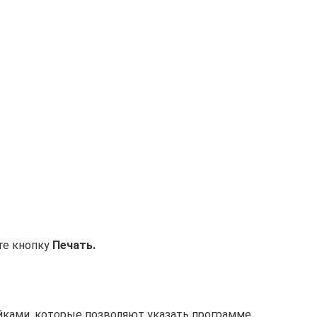
те кнопку
Печать.
йками, которые позволяют указать программе,