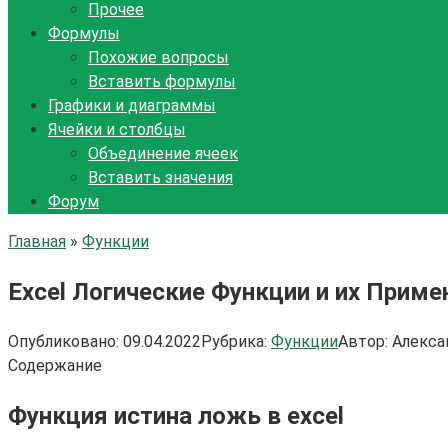
Прочее
Формулы
Похожие вопросы
Вставить формулы
Графики и диаграммы
Ячейки и столбцы
Объединение ячеек
Вставить значения
Форум
Главная
»
Функции
Excel Логические Функции и их Приме
Опубликовано:
09.04.2022
Рубрика:
Функции
Автор:
Алекса
Содержание
Функция истина ложь в excel