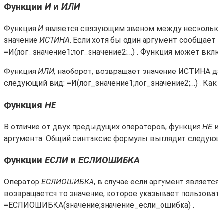
Функции
И
и
ИЛИ
Функция
И
является связующим звеном между нескольким
значение
ИСТИНА
. Если хотя бы один аргумент сообщает
=И(лог_значение1;лог_значение2;…) . Функция может вклю
Функция
ИЛИ
, наоборот, возвращает значение ИСТИНА д
следующий вид: =И(лог_значение1;лог_значение2;…) . Ка
Функция
НЕ
В отличие от двух предыдущих операторов, функция
НЕ
и
аргумента. Общий синтаксис формулы выглядит следующи
Функции
ЕСЛИ
и
ЕСЛИОШИБКА
Оператор
ЕСЛИОШИБКА
, в случае если аргумент являет
возвращается то значение, которое указывает пользова
=ЕСЛИОШИБКА(значение;значение_если_ошибка) .