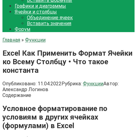
Вставить формулы
Графики и диаграммы
Ячейки и столбцы
Объединение ячеек
Вставить значения
Форум
Главная
»
Функции
Excel Как Применить Формат Ячейки
ко Всему Столбцу • Что такое
константа
Опубликовано:
11.04.2022
Рубрика:
Функции
Автор:
Александр Логинов
Содержание
Условное форматирование по
условиям в других ячейках
(формулами) в Excel