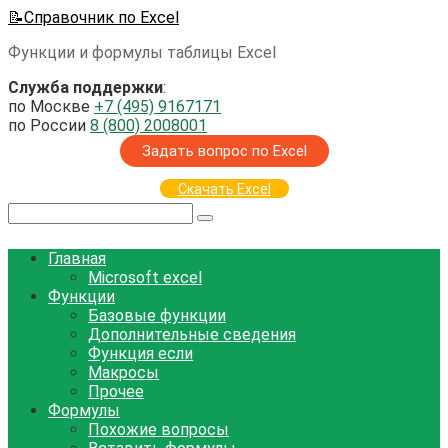
Перейти
📝Справочник по Excel
к
Функции и формулы таблицы Excel
контенту
Служба поддержки
:
по Москве
+7 (495) 9167171
по России
8 (800) 2008001
Задать вопрос по Excel
Скачать Excel
Поиск:
Главная
Microsoft excel
Функции
Базовые функции
Дополнительные сведения
Функция если
Макросы
Прочее
Формулы
Похожие вопросы