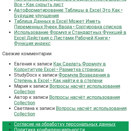
Все • Как скрыть лист
Автоформатирование Таблицы в Excel Это Как •
Будущие улучшения
Таблица Данных в Excel Может Иметь
Переменных Ячеек Ввода • Сортировка списков
Использование Формул и Стандартных Функций в
Excel Действия с Листами Рабочей Книги •
Функция индекс
Свежие комментарии
Евгения
к записи
Как Сделать Формулу в
Колонтитуле Excel • Разметка страницы
StudyDocx
к записи
Формула Возведения в
Степень в Excel • Как найти е в степени
Мария
к записи
Вопросы насчёт использования
Collection
Автор
к записи
Вопросы насчёт использования
Collection
Светлана
к записи
Вопросы насчёт использования
Collection
Согласие на обработку персональных данных
Политика конфиденциальности