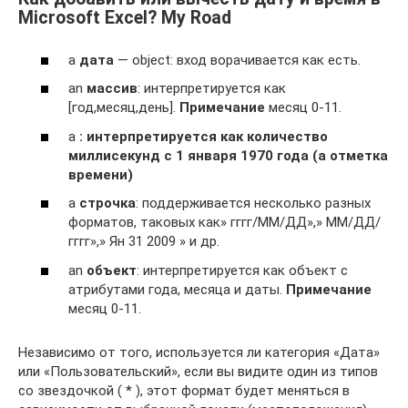
Microsoft Excel? My Road
a
дата
— object: вход ворачивается как есть.
an
массив
: интерпретируется как
[год,месяц,день].
Примечание
месяц 0-11.
a
: интерпретируется как количество
миллисекунд с 1 января 1970 года (a отметка
времени)
a
строчка
: поддерживается несколько разных
форматов, таковых как» гггг/ММ/ДД»,» ММ/ДД/
гггг»,» Ян 31 2009 » и др.
an
объект
: интерпретируется как объект с
атрибутами года, месяца и даты.
Примечание
месяц 0-11.
Независимо от того, используется ли категория «Дата»
или «Пользовательский», если вы видите один из типов
со звездочкой (
*
), этот формат будет меняться в