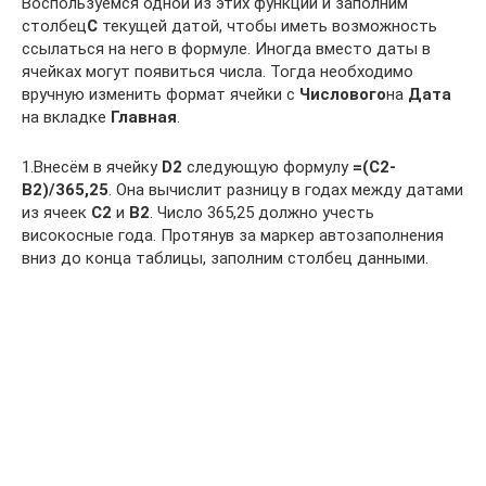
Воспользуемся одной из этих функций и заполним
столбец
С
текущей датой, чтобы иметь возможность
ссылаться на него в формуле. Иногда вместо даты в
ячейках могут появиться числа. Тогда необходимо
вручную изменить формат ячейки с
Числового
на
Дата
на вкладке
Главная
.
1.Внесём в ячейку
D2
следующую формулу
=(С2-
В2)/365,25
. Она вычислит разницу в годах между датами
из ячеек
C2
и
B2
. Число 365,25 должно учесть
високосные года. Протянув за маркер автозаполнения
вниз до конца таблицы, заполним столбец данными.