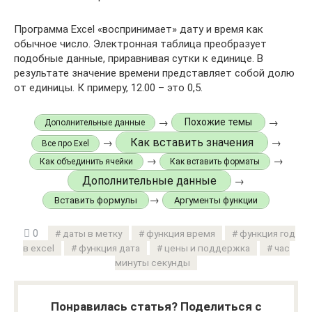
Программа Excel «воспринимает» дату и время как
обычное число. Электронная таблица преобразует
подобные данные, приравнивая сутки к единице. В
результате значение времени представляет собой долю
от единицы. К примеру, 12.00 – это 0,5.
→
→
Похожие темы
Дополнительные данные
Как вставить значения
→
→
Все про Exel
→
→
Как объединить ячейки
Как вставить форматы
Дополнительные данные
→
→
Вставить формулы
Аргументы функции
0
даты в метку
функция время
функция год
в excel
функция дата
цены и поддержка
час
минуты секунды
Понравилась статья? Поделиться с