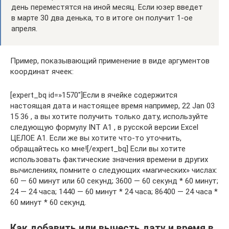
день переместятся на иной месяц. Если юзер введет
в марте 30 два денька, то в итоге он получит 1-ое
апреля.
Пример, показывающий применение в виде аргументов
координат ячеек:
[expert_bq id=»1570″]Если в ячейке содержится
настоящая дата и настоящее время например, 22 Jan 03
15 36 , а вы хотите получить только дату, используйте
следующую формулу INT A1 , в русской версии Excel
ЦЕЛОЕ А1. Если же вы хотите что-то уточнить,
обращайтесь ко мне![/expert_bq] Если вы хотите
использовать фактические значения времени в других
вычислениях, помните о следующих «магических» числах:
60 — 60 минут или 60 секунд; 3600 — 60 секунд * 60 минут;
24 — 24 часа; 1440 — 60 минут * 24 часа; 86400 — 24 часа *
60 минут * 60 секунд.
Как добавить или вычесть дату и время в