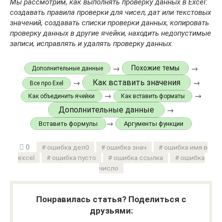
Мы рассмотрим,
как выполнять проверку данных в Excel:
создавать правила проверки для чисел, дат или текстовых
значений, создавать списки проверки данных, копировать
проверку данных в другие ячейки, находить недопустимые
записи, исправлять и удалять проверку данных.
→
→
Похожие темы
Дополнительные данные
Как вставить значения
→
→
Все про Exel
→
→
Как объединить ячейки
Как вставить форматы
Дополнительные данные
→
→
Вставить формулы
Аргументы функции
0
ошибка дел0
ошибка знач
ошибка имя в
excel
ошибка пусто
ошибка ссылка
ошибка
число
Понравилась статья? Поделиться с
друзьями: