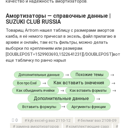
качество и надежность амортизаторов.
Амортизаторы — справочные данные |
SUZUKI CLUB RUSSIA
Товарищ Artrom нашел таблицу с размерами амортов
каяба, я её немого причесал в эксель, файл прилагаю в
архиве и онлайн, там есть фильтры, можно делать
выборки по креплениям или размерам.
[DOUBLEPOST=1529903693,1522641231][/DOUBLEPOST]вот
еще табличку по ранчо нарыл
→
→
Похожие темы
Дополнительные данные
Как вставить значения
→
→
Все про Exel
→
→
Как объединить ячейки
Как вставить форматы
Дополнительные данные
→
→
Вставить формулы
Аргументы функции
0
kyb excel-g ваз 2110-12
белмаг ваз 2108-09
замена амортизаторов
комплектующие сааз