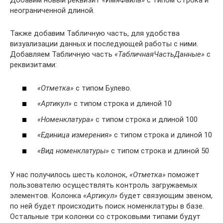
Добавим новый реквизит
«ИмяФайла»
с типом Строка и
неограниченной длиной.
Также добавим Табличную часть, для удобства
визуализации данных и последующей работы с ними.
Добавляем Табличную часть
«ТабличнаяЧастьДанные»
с
реквизитами:
«Отметка»
с типом Булево.
«Артикул»
с типом строка и длиной 10
«Номенклатура»
с типом строка и длиной 100
«Единица измерения»
с типом строка и длиной 10
«Вид номенклатуры»
с типом строка и длиной 50
У нас получилось шесть колонок,
«Отметка»
поможет
пользователю осуществлять контроль загружаемых
элементов. Колонка
«Артикул»
будет связующим звеном,
по ней будет происходить поиск номенклатуры в базе.
Остальные три колонки со строковыми типами будут